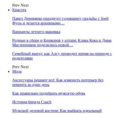
Prev
Next
Красота
Павел Деревянко празднует годовщину свадьбы с Зоей
Фуць и делится архивными…
Варианты летнего макияжа
Родные в сборе и Киркоров у алтаря: Клава Кока и Дима
Масленников поделились новой…
Семейный выезд: как Алсу проводит время на природе с
родителями
Prev
Next
Мода
Аксессуары решают всё: Как изменить интерьер без
ремонта за один день
Как правильно подобрать мужскую обувь
История бренда Coach
Мужской деловой костюм: Как выбрать идеальный