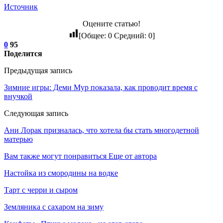
Источник
Оцените статью!
[Общее:
0
Средний:
0
]
0
95
Поделится
Предыдущая запись
Зимние игры: Деми Мур показала, как проводит время с
внучкой
Следующая запись
Ани Лорак призналась, что хотела бы стать многодетной
матерью
Вам также могут понравиться
Еще от автора
Настойка из смородины на водке
Тарт с черри и сыром
Земляника с сахаром на зиму