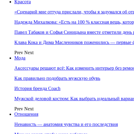
Красота
«Сценарий мне оттуда прислали, чтобы я задумался об о
Надежда Михалкова: «Есть на 100 % классная вещь, кот
Павел Табаков и Софья Синицына вместе отметили день 
Клава Кока и Дима Масленников поженились — первые 
Prev
Next
Мода
Аксессуары решают всё: Как изменить интерьер без ремон
Как правильно подобрать мужскую обувь
История бренда Coach
Мужской деловой костюм: Как выбрать идеальный вариа
Prev
Next
Отношения
Ненависть — анатомия чувства и его последствия