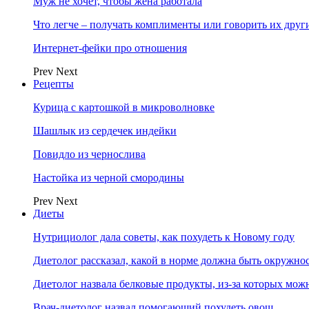
Муж не хочет, чтобы жена работала
Что легче – получать комплименты или говорить их друг
Интернет-фейки про отношения
Prev
Next
Рецепты
Курица с картошкой в микроволновке
Шашлык из сердечек индейки
Повидло из чернослива
Настойка из черной смородины
Prev
Next
Диеты
Нутрициолог дала советы, как похудеть к Новому году
Диетолог рассказал, какой в норме должна быть окружно
Диетолог назвала белковые продукты, из-за которых мож
Врач-диетолог назвал помогающий похудеть овощ