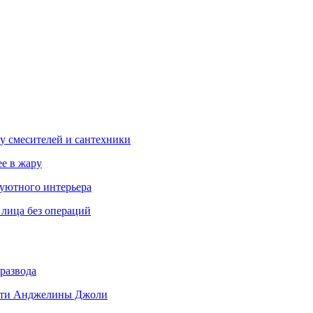
у смесителей и сантехники
ее в жару
 уютного интерьера
 лица без операций
развода
 дети Анджелины Джоли