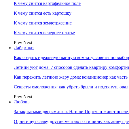
К чему снится картофельное поле
К чему снится есть картошку
К чему снится землетрясение
К чему снится вечернее платье
Prev
Next
Лайфхаки
Как создать идеальную ванную комнату: советы по выбор
Летний уют дома: 7 способов сделать квартиру комфортн
Как пережить летнюю жару дома: кондиционер как часть
Секреты омоложения: как убрать брыли и подтянуть овал
Prev
Next
Любовь
За закрытыми дверями: как Натали Портман живет после 
Одни ищут славу, другие мечтают о тишине: как живут