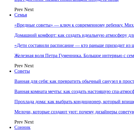
Prev
Next
Семья
«Вредные советы» — ключ к современному ребенку. Ми
Домашний комфорт: как создать идеальную атмосферу дл
«Дети составили расписание — кто раньше приходит из ш
Железная воля Петра Гуменника. Большое интервью с се
Prev
Next
Советы
Ванная для себя: как превратить обычный санузел в прос
Ванная комната мечты: как создать настоящую спа-атмосф
Прохлада дома: как выбрать кондиционер, который впише
Мелочи, которые создают уют: почему дизайнеры совет
Prev
Next
Сонник