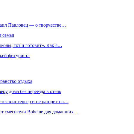
хаил Павловец — о творчестве…
я семьи
колы, тот и готовит». Как я…
мьей фигуриста
транство отдыха
еру дома без переезда в отель
тся в интерьер и не разорит на…
уют смесители Boheme для домашних…