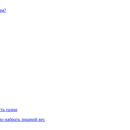
им?
сть талии
но набрать лишний вес