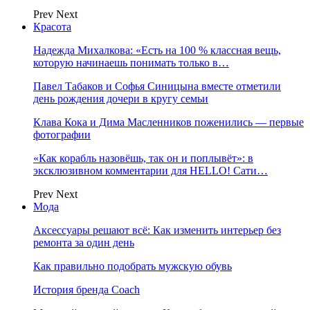
Prev
Next
Красота
Надежда Михалкова: «Есть на 100 % классная вещь,
которую начинаешь понимать только в…
Павел Табаков и Софья Синицына вместе отметили
день рождения дочери в кругу семьи
Клава Кока и Дима Масленников поженились — первые
фотографии
«Как корабль назовёшь, так он и поплывёт»: в
эксклюзивном комментарии для HELLO! Сати…
Prev
Next
Мода
Аксессуары решают всё: Как изменить интерьер без
ремонта за один день
Как правильно подобрать мужскую обувь
История бренда Coach