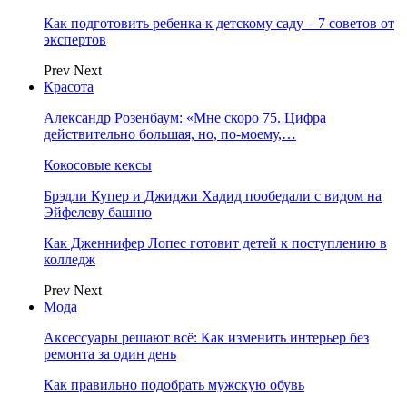
Как подготовить ребенка к детскому саду – 7 советов от
экспертов
Prev
Next
Красота
Александр Розенбаум: «Мне скоро 75. Цифра
действительно большая, но, по‑моему,…
Кокосовые кексы
Брэдли Купер и Джиджи Хадид пообедали с видом на
Эйфелеву башню
Как Дженнифер Лопес готовит детей к поступлению в
колледж
Prev
Next
Мода
Аксессуары решают всё: Как изменить интерьер без
ремонта за один день
Как правильно подобрать мужскую обувь