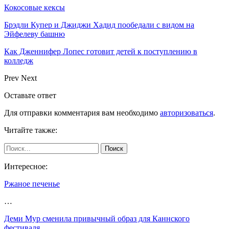
Кокосовые кексы
Брэдли Купер и Джиджи Хадид пообедали с видом на
Эйфелеву башню
Как Дженнифер Лопес готовит детей к поступлению в
колледж
Prev
Next
Оставьте ответ
Для отправки комментария вам необходимо
авторизоваться
.
Читайте также:
Интересное:
Ржаное печенье
…
Деми Мур сменила привычный образ для Каннского
фестиваля