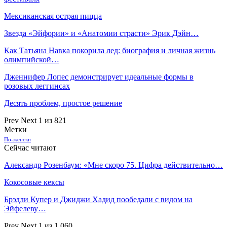
Мексиканская острая пицца
Звезда «Эйфории» и «Анатомии страсти» Эрик Дэйн…
Как Татьяна Навка покорила лед: биография и личная жизнь
олимпийской…
Дженнифер Лопес демонстрирует идеальные формы в
розовых леггинсах
Десять проблем, простое решение
Prev
Next
1 из 821
Метки
По-женски
Сейчас читают
Александр Розенбаум: «Мне скоро 75. Цифра действительно…
Кокосовые кексы
Брэдли Купер и Джиджи Хадид пообедали с видом на
Эйфелеву…
Prev
Next
1 из 1 060