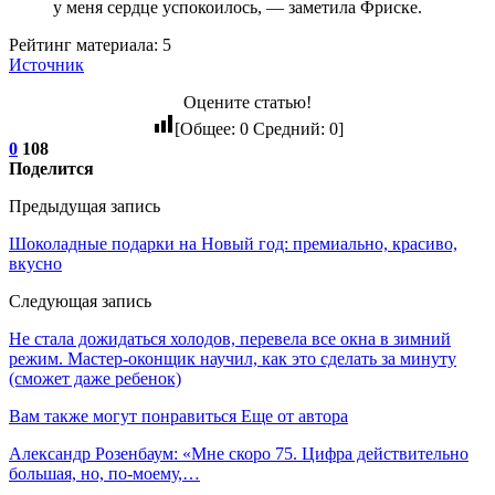
у меня сердце успокоилось, — заметила Фриске.
Рейтинг материала: 5
Источник
Оцените статью!
[Общее:
0
Средний:
0
]
0
108
Поделится
Предыдущая запись
Шоколадные подарки на Новый год: премиально, красиво,
вкусно
Следующая запись
Не стала дожидаться холодов, перевела все окна в зимний
режим. Мастер-оконщик научил, как это сделать за минуту
(сможет даже ребенок)
Вам также могут понравиться
Еще от автора
Александр Розенбаум: «Мне скоро 75. Цифра действительно
большая, но, по‑моему,…