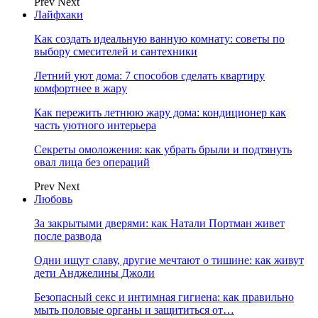
Prev
Next
Лайфхаки
Как создать идеальную ванную комнату: советы по
выбору смесителей и сантехники
Летний уют дома: 7 способов сделать квартиру
комфортнее в жару
Как пережить летнюю жару дома: кондиционер как
часть уютного интерьера
Секреты омоложения: как убрать брыли и подтянуть
овал лица без операций
Prev
Next
Любовь
За закрытыми дверями: как Натали Портман живет
после развода
Одни ищут славу, другие мечтают о тишине: как живут
дети Анджелины Джоли
Безопасный секс и интимная гигиена: как правильно
мыть половые органы и защититься от…