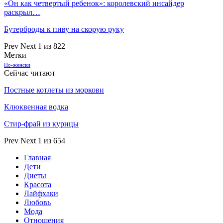
«Он как четвертый ребенок»: королевский инсайдер
раскрыл…
Бутерброды к пиву на скорую руку
Prev
Next
1 из 822
Метки
По-женски
Сейчас читают
Постные котлеты из моркови
Клюквенная водка
Стир-фрай из курицы
Prev
Next
1 из 654
Главная
Дети
Диеты
Красота
Лайфхаки
Любовь
Мода
Отношения