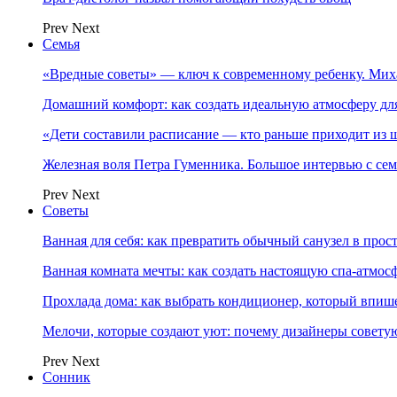
Prev
Next
Семья
«Вредные советы» — ключ к современному ребенку. Ми
Домашний комфорт: как создать идеальную атмосферу дл
«Дети составили расписание — кто раньше приходит из ш
Железная воля Петра Гуменника. Большое интервью с се
Prev
Next
Советы
Ванная для себя: как превратить обычный санузел в прос
Ванная комната мечты: как создать настоящую спа-атмосф
Прохлада дома: как выбрать кондиционер, который впише
Мелочи, которые создают уют: почему дизайнеры совет
Prev
Next
Сонник