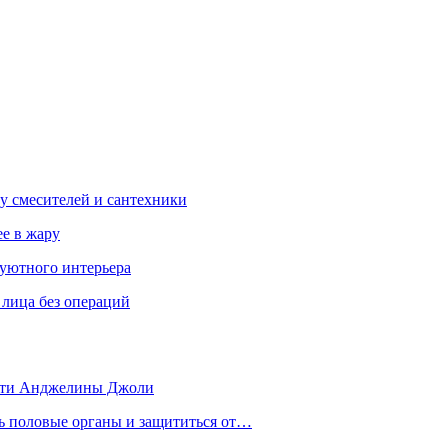
у смесителей и сантехники
ее в жару
 уютного интерьера
 лица без операций
 дети Анджелины Джоли
ть половые органы и защититься от…