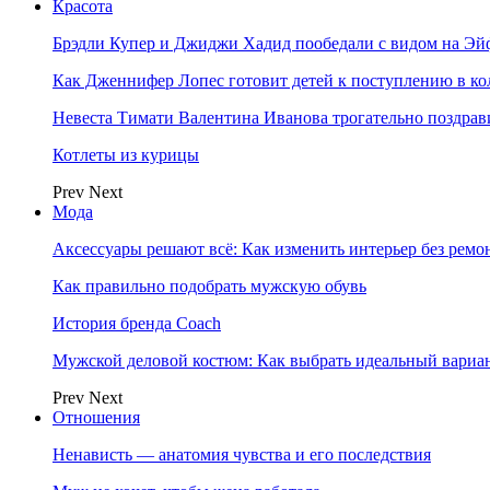
Красота
Брэдли Купер и Джиджи Хадид пообедали с видом на Э
Как Дженнифер Лопес готовит детей к поступлению в к
Невеста Тимати Валентина Иванова трогательно поздрав
Котлеты из курицы
Prev
Next
Мода
Аксессуары решают всё: Как изменить интерьер без ремон
Как правильно подобрать мужскую обувь
История бренда Coach
Мужской деловой костюм: Как выбрать идеальный вариа
Prev
Next
Отношения
Ненависть — анатомия чувства и его последствия