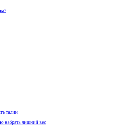
им?
сть талии
но набрать лишний вес