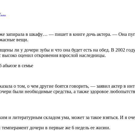
ву…
 даже запирала в шкафу… — пишет в книге дочь актера. — Она пу
ужасные вещи.
ены ли у дочери зубы и что она будет есть на обед. В 2002 году 
с высоко оценил откровения взрослой наследницы.
сказала о том, о чем другие боятся говорить, — заявил актер в 
очери были необходимые средства, а также здоровое любопытство 
м и литературным складом ума, может за такое взяться. И я очень
и темперамент дочери в первые же 6 недель ее жизни.