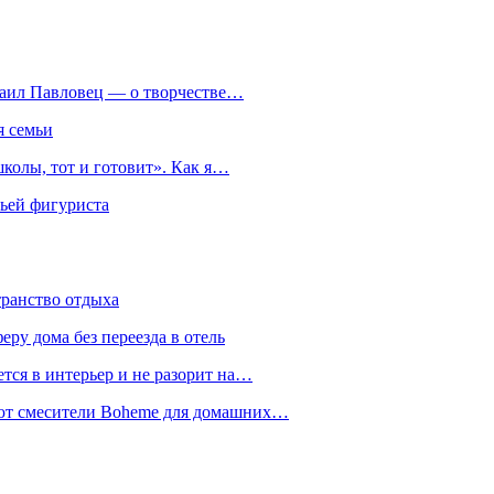
хаил Павловец — о творчестве…
я семьи
колы, тот и готовит». Как я…
мьей фигуриста
транство отдыха
еру дома без переезда в отель
тся в интерьер и не разорит на…
уют смесители Boheme для домашних…