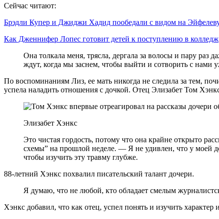
Сейчас читают:
Брэдли Купер и Джиджи Хадид пообедали с видом на Эйфеле
Как Дженнифер Лопес готовит детей к поступлению в колледж
Она толкала меня, трясла, дергала за волосы и пару раз
ждут, когда мы заснем, чтобы выйти и сотворить с нами 
По воспоминаниям Лиз, ее мать никогда не следила за тем, почищ
успела наладить отношения с дочкой. Отец Элизабет Том Хэнк
Элизабет Хэнкс
Это чистая гордость, потому что она крайне открыто рас
схемы” на прошлой неделе. — Я не удивлен, что у моей д
чтобы изучить эту травму глубже.
88-летний Хэнкс похвалил писательский талант дочери.
Я думаю, что не любой, кто обладает смелым журналистски
Хэнкс добавил, что как отец, успел понять и изучить характер 