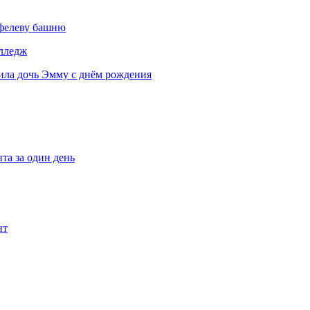
йфелеву башню
олледж
ила дочь Эмму с днём рождения
та за один день
нт