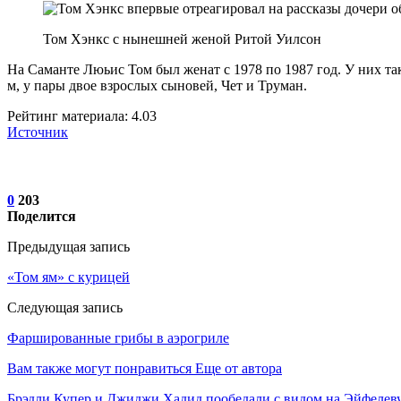
Том Хэнкс с нынешней женой Ритой Уилсон
На Саманте Люьис Том был женат с 1978 по 1987 год. У них та
м, у пары двое взрослых сыновей, Чет и Труман.
Рейтинг материала: 4.03
Источник
0
203
Поделится
Предыдущая запись
«Том ям» с курицей
Следующая запись
Фаршированные грибы в аэрогриле
Вам также могут понравиться
Еще от автора
Брэдли Купер и Джиджи Хадид пообедали с видом на Эйфелев