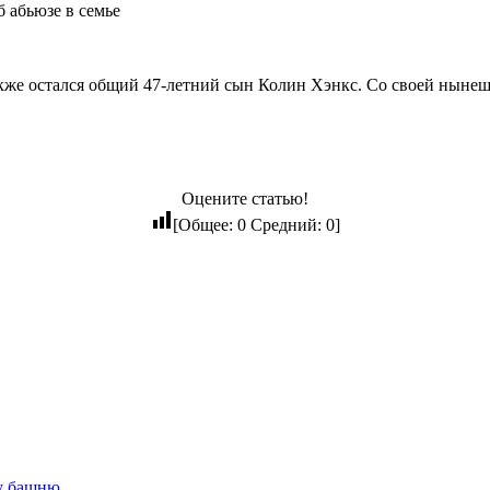
кже остался общий 47-летний сын Колин Хэнкс. Со своей нынешн
Оцените статью!
[Общее:
0
Средний:
0
]
у башню