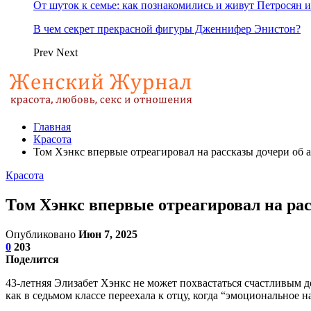
От шуток к семье: как познакомились и живут Петросян и
В чем секрет прекрасной фигуры Дженнифер Энистон?
Prev
Next
Главная
Красота
Том Хэнкс впервые отреагировал на рассказы дочери об а
Красота
Том Хэнкс впервые отреагировал на рас
Опубликовано
Июн 7, 2025
0
203
Поделится
43-летняя Элизабет Хэнкс не может похвастаться счастливым д
как в седьмом классе переехала к отцу, когда “эмоциональное н