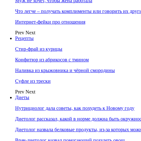
Муж не хочет, чтобы жена работала
Что легче – получать комплименты или говорить их друг
Интернет-фейки про отношения
Prev
Next
Рецепты
Стир-фрай из курицы
Конфитюр из абрикосов с тмином
Наливка из крыжовника и чёрной смородины
Суфле из трески
Prev
Next
Диеты
Нутрициолог дала советы, как похудеть к Новому году
Диетолог рассказал, какой в норме должна быть окружно
Диетолог назвала белковые продукты, из-за которых мож
Врач-диетолог назвал помогающий похудеть овощ