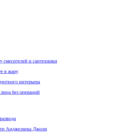
у смесителей и сантехники
ее в жару
 уютного интерьера
 лица без операций
развода
 дети Анджелины Джоли