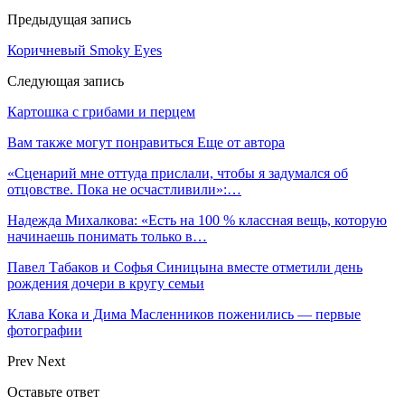
Предыдущая запись
Коричневый Smoky Eyes
Следующая запись
Картошка с грибами и перцем
Вам также могут понравиться
Еще от автора
«Сценарий мне оттуда прислали, чтобы я задумался об
отцовстве. Пока не осчастливили»:…
Надежда Михалкова: «Есть на 100 % классная вещь, которую
начинаешь понимать только в…
Павел Табаков и Софья Синицына вместе отметили день
рождения дочери в кругу семьи
Клава Кока и Дима Масленников поженились — первые
фотографии
Prev
Next
Оставьте ответ