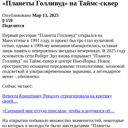
«Планеты Голливуд» на Таймс-сквер
Опубликовано
Мар 13, 2025
0
159
Поделится
Первый ресторан “Планета Голливуд” открылся на
Манхэттене в 1991 году, и проект быстро стал культовой
сетью, однако к 1999-му компания обанкротилась, оставив
лишь память о невероятных звездных вечеринках. В 2025 году
основатель сети Роберт Эрл вновь открывает “Планету
Голливуд” на Таймс-сквер в центре Нью-Йорка. Новое
пространство оснащено передовыми технологиями, неоновой
подсветкой и ультрасовременными экранами, а легендарное
меню – обновлено.
Сейчас читают:
Невеста Криштиану Роналду отреагировала на критику
своей…
«Сценарий мне оттуда прислали, чтобы я задумался об…
На открытии побывало множество знаменитостей, некоторые
из которых в молодости были завсегдатаями “Планеты