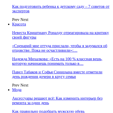
Как подготовить ребенка к детскому саду – 7 советов от
экспертов
Prev
Next
Красота
Невеста Криштиану Роналду отреагировала на критику
своей фигуры
«Сценарий мне оттуда прислали, чтобы я задумался об
отцовстве. Пока не осчастливили»:…
Надежда Михалкова: «Есть на 100 % классная вещь,
которую начинаешь понимать только в…
Павел Табаков и Софья Синицына вместе отметили
день рождения дочери в кругу семьи
Prev
Next
Мода
Аксессуары решают всё: Как изменить интерьер без
ремонта за один день
Как правильно подобрать мужскую обувь