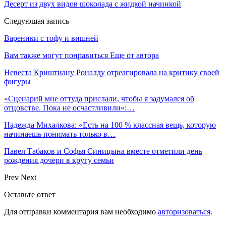
Десерт из двух видов шоколада с жидкой начинкой
Следующая запись
Вареники с тофу и вишней
Вам также могут понравиться
Еще от автора
Невеста Криштиану Роналду отреагировала на критику своей
фигуры
«Сценарий мне оттуда прислали, чтобы я задумался об
отцовстве. Пока не осчастливили»:…
Надежда Михалкова: «Есть на 100 % классная вещь, которую
начинаешь понимать только в…
Павел Табаков и Софья Синицына вместе отметили день
рождения дочери в кругу семьи
Prev
Next
Оставьте ответ
Для отправки комментария вам необходимо
авторизоваться
.