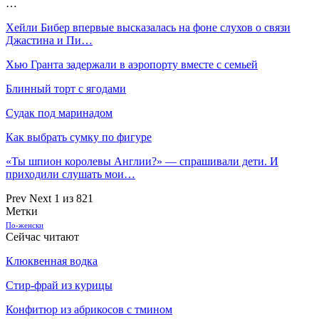
…
Хейли Бибер впервые высказалась на фоне слухов о связи
Джастина и Пи…
Хью Гранта задержали в аэропорту вместе с семьей
Блинный торт с ягодами
Судак под маринадом
Как выбрать сумку по фигуре
«Ты шпион королевы Англии?» — спрашивали дети. И
приходили слушать мои…
Prev
Next
1 из 821
Метки
По-женски
Сейчас читают
Клюквенная водка
Стир-фрай из курицы
Конфитюр из абрикосов с тмином