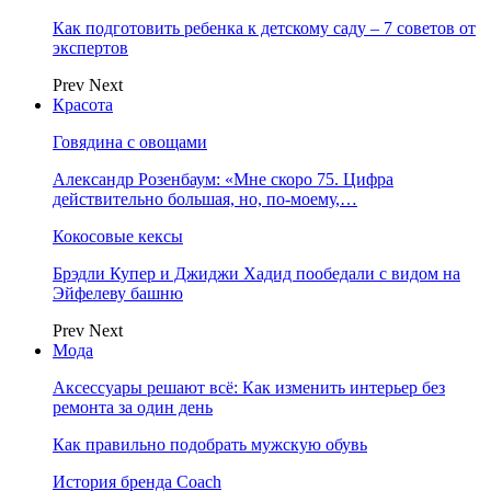
Как подготовить ребенка к детскому саду – 7 советов от
экспертов
Prev
Next
Красота
Говядина с овощами
Александр Розенбаум: «Мне скоро 75. Цифра
действительно большая, но, по‑моему,…
Кокосовые кексы
Брэдли Купер и Джиджи Хадид пообедали с видом на
Эйфелеву башню
Prev
Next
Мода
Аксессуары решают всё: Как изменить интерьер без
ремонта за один день
Как правильно подобрать мужскую обувь
История бренда Coach