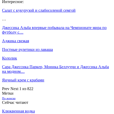
Интересное:
Салат с кукурузой и слабосоленой семгой
…
Джессика Альба впервые побывала на Чемпионате мира по
футболу с…
Аджика свежая
Постные рулетики из лаваша
Кололик
Сара Джессика Паркер, Моника Беллуччи и Джессика Альба
на модном…
Яичный крем с крабами
Prev
Next
1 из 822
Метки
По-женски
Сейчас читают
Клюквенная водка