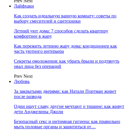
Prev
Next
Лайфхаки
Как создать идеальную ванную комнату: советы по
выбору смесителей и сантехники
Летний уют дома: 7 способов сделать квартиру
комфортнее в жару
Как пережить летнюю жару дома: кондиционер как
часть уютного интерьера
Секреты омоложения: как убрать брыли и подтянуть
овал лица без операций
Prev
Next
Любовь
За закрытыми дверями: как Натали Портман живет
после развода
Одни ищут славу, другие мечтают о тишине: как живут
дети Анджелины Джоли
Безопасный секс и интимная гигиена: как правильно
мыть половые органы и защититься от…