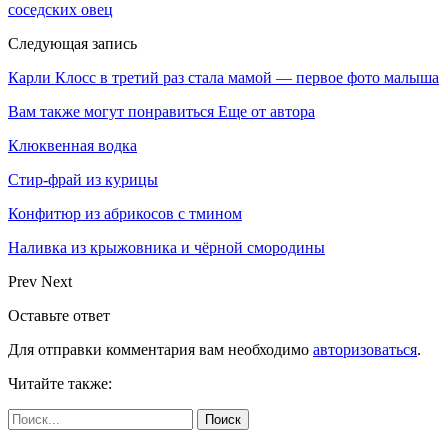
соседских овец
Следующая запись
Карли Клосс в третий раз стала мамой — первое фото малыша
Вам также могут понравиться
Еще от автора
Клюквенная водка
Стир-фрай из курицы
Конфитюр из абрикосов с тмином
Наливка из крыжовника и чёрной смородины
Prev
Next
Оставьте ответ
Для отправки комментария вам необходимо
авторизоваться
.
Читайте также: