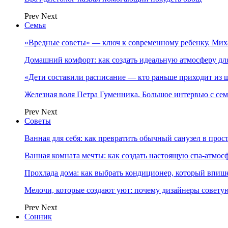
Prev
Next
Семья
«Вредные советы» — ключ к современному ребенку. Ми
Домашний комфорт: как создать идеальную атмосферу дл
«Дети составили расписание — кто раньше приходит из ш
Железная воля Петра Гуменника. Большое интервью с се
Prev
Next
Советы
Ванная для себя: как превратить обычный санузел в прос
Ванная комната мечты: как создать настоящую спа-атмосф
Прохлада дома: как выбрать кондиционер, который впише
Мелочи, которые создают уют: почему дизайнеры совет
Prev
Next
Сонник