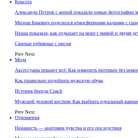
Красота
Александр Петров с женой показали новые фотографии 
Милош Бикович поделился атмосферными кадрами с сын
Нюша показала, как отдыхает на море с мамой и двумя д
Свиные отбивные с рисом
Prev
Next
Мода
Аксессуары решают всё: Как изменить интерьер без ремон
Как правильно подобрать мужскую обувь
История бренда Coach
Мужской деловой костюм: Как выбрать идеальный вариа
Prev
Next
Отношения
Ненависть — анатомия чувства и его последствия