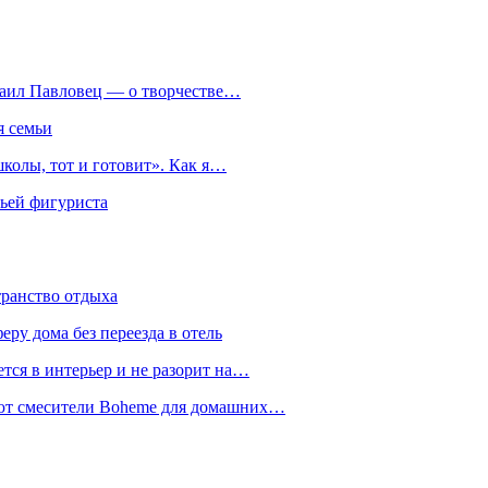
хаил Павловец — о творчестве…
я семьи
колы, тот и готовит». Как я…
мьей фигуриста
транство отдыха
еру дома без переезда в отель
тся в интерьер и не разорит на…
уют смесители Boheme для домашних…