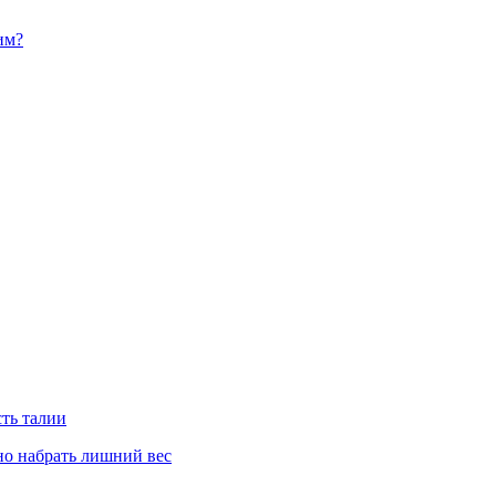
им?
сть талии
но набрать лишний вес