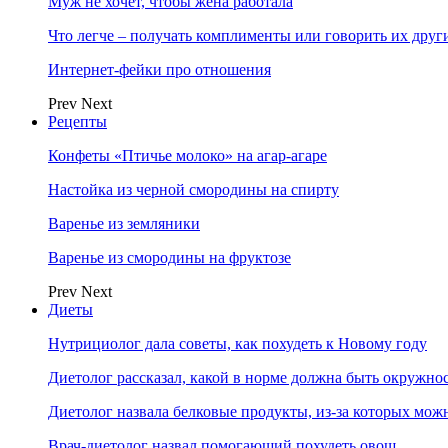
Муж не хочет, чтобы жена работала
Что легче – получать комплименты или говорить их друг
Интернет-фейки про отношения
Prev
Next
Рецепты
Конфеты «Птичье молоко» на агар-агаре
Настойка из черной смородины на спирту
Варенье из земляники
Варенье из смородины на фруктозе
Prev
Next
Диеты
Нутрициолог дала советы, как похудеть к Новому году
Диетолог рассказал, какой в норме должна быть окружно
Диетолог назвала белковые продукты, из-за которых мож
Врач-диетолог назвал помогающий похудеть овощ