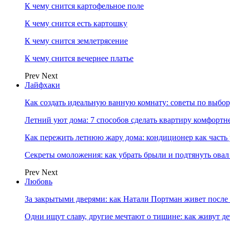
К чему снится картофельное поле
К чему снится есть картошку
К чему снится землетрясение
К чему снится вечернее платье
Prev
Next
Лайфхаки
Как создать идеальную ванную комнату: советы по выбор
Летний уют дома: 7 способов сделать квартиру комфортн
Как пережить летнюю жару дома: кондиционер как часть
Секреты омоложения: как убрать брыли и подтянуть овал
Prev
Next
Любовь
За закрытыми дверями: как Натали Портман живет после 
Одни ищут славу, другие мечтают о тишине: как живут