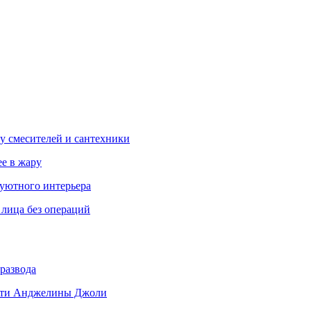
у смесителей и сантехники
ее в жару
 уютного интерьера
 лица без операций
развода
 дети Анджелины Джоли