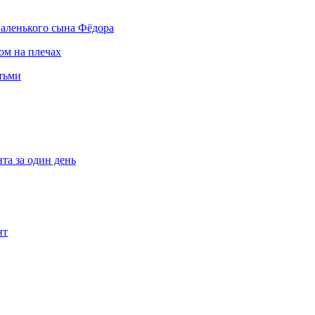
маленького сына Фёдора
ом на плечах
етьми
та за один день
нт