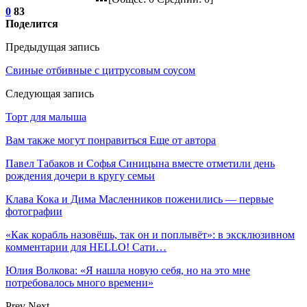
0
83
Поделится
Предыдущая запись
Свиные отбивные с цитрусовым соусом
Следующая запись
Торт для малыша
Вам также могут понравиться
Еще от автора
Павел Табаков и Софья Синицына вместе отметили день
рождения дочери в кругу семьи
Клава Кока и Дима Масленников поженились — первые
фотографии
«Как корабль назовёшь, так он и поплывёт»: в эксклюзивном
комментарии для HELLO! Сати…
Юлия Волкова: «Я нашла новую себя, но на это мне
потребовалось много времени»
Prev
Next