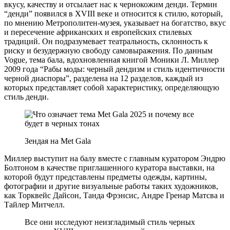
вкусу, качеству и отсылает нас к чернокожим денди. Термин
“денди” появился в XVIII веке и относится к стилю, который,
по мнению Метрополитен-музея, указывает на богатство, вкус
и пересечение африканских и европейских стилевых
традиций. Он подразумевает театральность, склонность к
риску и безудержную свободу самовыражения. По данным
Vogue, тема бала, вдохновленная книгой Моники Л. Миллер
2009 года “Рабы моды: черный дендизм и стиль идентичности
черной диаспоры”, разделена на 12 разделов, каждый из
которых представляет собой характеристику, определяющую
стиль денди.
Зендая на Met Gala
Миллер выступит на балу вместе с главным куратором Эндрю
Болтоном в качестве приглашенного куратора выставки, на
которой будут представлены предметы одежды, картины,
фотографии и другие визуальные работы таких художников,
как Торквейс Дайсон, Танда Фрэнсис, Андре Гренар Матсва и
Тайлер Митчелл.
Все они исследуют неизгладимый стиль черных