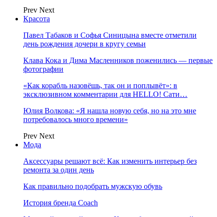
Prev
Next
Красота
Павел Табаков и Софья Синицына вместе отметили
день рождения дочери в кругу семьи
Клава Кока и Дима Масленников поженились — первые
фотографии
«Как корабль назовёшь, так он и поплывёт»: в
эксклюзивном комментарии для HELLO! Сати…
Юлия Волкова: «Я нашла новую себя, но на это мне
потребовалось много времени»
Prev
Next
Мода
Аксессуары решают всё: Как изменить интерьер без
ремонта за один день
Как правильно подобрать мужскую обувь
История бренда Coach