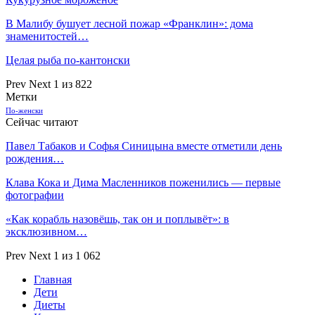
В Малибу бушует лесной пожар «Франклин»: дома
знаменитостей…
Целая рыба по-кантонски
Prev
Next
1 из 822
Метки
По-женски
Сейчас читают
Павел Табаков и Софья Синицына вместе отметили день
рождения…
Клава Кока и Дима Масленников поженились — первые
фотографии
«Как корабль назовёшь, так он и поплывёт»: в
эксклюзивном…
Prev
Next
1 из 1 062
Главная
Дети
Диеты