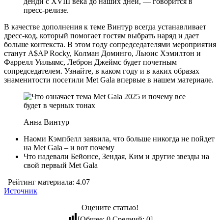
денди с XVIII века до наших дней, — говорится в
пресс-релизе.
В качестве дополнения к теме Винтур всегда устанавливает
дресс-код, который помогает гостям выбрать наряд и дает
больше контекста. В этом году сопредседателями мероприятия
станут A$AP Rocky, Колман Доминго, Льюис Хэмилтон и
Фаррелл Уильямс, Леброн Джеймс будет почетным
сопредседателем. Узнайте, в каком году и в каких образах
знаменитости посетили Met Gala впервые в нашем материале.
Анна Винтур
Наоми Кэмпбелл заявила, что больше никогда не пойдет
на Met Gala – и вот почему
Что надевали Бейонсе, Зендая, Ким и другие звезды на
свой первый Met Gala
Рейтинг материала: 4.07
Источник
Оцените статью!
[Общее:
0
Средний:
0
]