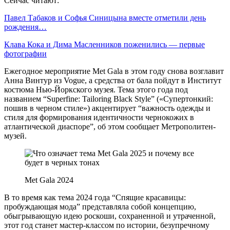
Сейчас читают:
Павел Табаков и Софья Синицына вместе отметили день
рождения…
Клава Кока и Дима Масленников поженились — первые
фотографии
Ежегодное мероприятие Met Gala в этом году снова возглавит
Анна Винтур из Vogue, а средства от бала пойдут в Институт
костюма Нью-Йоркского музея. Тема этого года под
названием “Superfine: Tailoring Black Style” («Супертонкий:
пошив в черном стиле») акцентирует “важность одежды и
стиля для формирования идентичности чернокожих в
атлантической диаспоре”, об этом сообщает Метрополитен-
музей.
Met Gala 2024
В то время как тема 2024 года “Спящие красавицы:
пробуждающая мода” представляла собой концепцию,
обыгрывающую идею роскоши, сохраненной и утраченной,
этот год станет мастер-классом по истории, безупречному