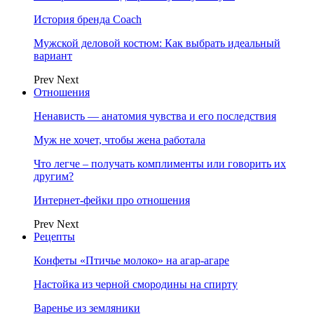
История бренда Coach
Мужской деловой костюм: Как выбрать идеальный
вариант
Prev
Next
Отношения
Ненависть — анатомия чувства и его последствия
Муж не хочет, чтобы жена работала
Что легче – получать комплименты или говорить их
другим?
Интернет-фейки про отношения
Prev
Next
Рецепты
Конфеты «Птичье молоко» на агар-агаре
Настойка из черной смородины на спирту
Варенье из земляники