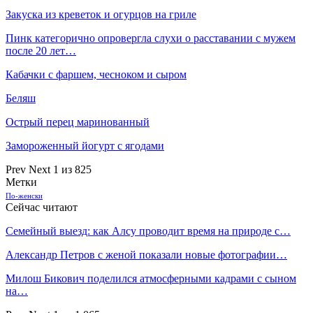
Закуска из креветок и огурцов на гриле
Пинк категорично опровергла слухи о расставании с мужем
после 20 лет…
Кабачки с фаршем, чесноком и сыром
Беляш
Острый перец маринованный
Замороженный йогурт с ягодами
Prev
Next
1 из 825
Метки
По-женски
Сейчас читают
Семейный выезд: как Алсу проводит время на природе с…
Александр Петров с женой показали новые фотографии…
Милош Бикович поделился атмосферными кадрами с сыном
на…