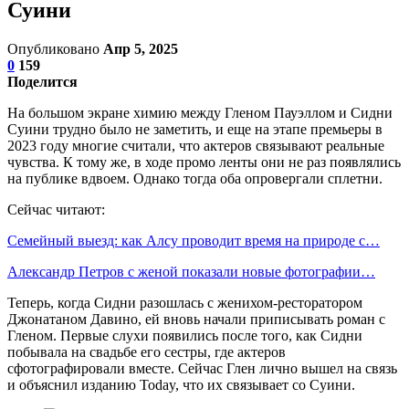
Суини
Опубликовано
Апр 5, 2025
0
159
Поделится
На большом экране химию между Гленом Пауэллом и Сидни
Суини трудно было не заметить, и еще на этапе премьеры в
2023 году многие считали, что актеров связывают реальные
чувства. К тому же, в ходе промо ленты они не раз появлялись
на публике вдвоем. Однако тогда оба опровергали сплетни.
Сейчас читают:
Семейный выезд: как Алсу проводит время на природе с…
Александр Петров с женой показали новые фотографии…
Теперь, когда Сидни разошлась с женихом-ресторатором
Джонатаном Давино, ей вновь начали приписывать роман с
Гленом. Первые слухи появились после того, как Сидни
побывала на свадьбе его сестры, где актеров
сфотографировали вместе. Сейчас Глен лично вышел на связь
и объяснил изданию Today, что их связывает со Суини.