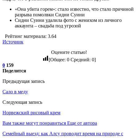
«Она убита горем»: стало известно, что стало причиной
разрыва помолвки Сидни Суини
Сидни Суини удалила фото с женихом из личного
аккаунта – свадьба под угрозой
Рейтинг материала: 3.64
Источник
Оцените статью!
[Общее:
0
Средний:
0
]
0
159
Поделится
Предыдущая запись
Сало в меду
Следующая запись
Норвежский рисовый крем
Вам также могут понравиться
Еще от автора
Семейный выезд: как Алсу проводит время на природе с