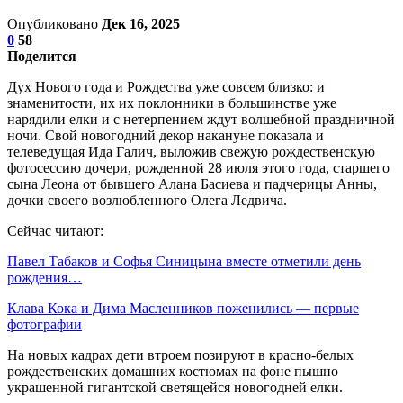
Опубликовано
Дек 16, 2025
0
58
Поделится
Дух Нового года и Рождества уже совсем близко: и
знаменитости, их их поклонники в большинстве уже
нарядили елки и с нетерпением ждут волшебной праздничной
ночи. Свой новогодний декор накануне показала и
телеведущая Ида Галич, выложив свежую рождественскую
фотосессию дочери, рожденной 28 июля этого года, старшего
сына Леона от бывшего Алана Басиева и падчерицы Анны,
дочки своего возлюбленного Олега Ледвича.
Сейчас читают:
Павел Табаков и Софья Синицына вместе отметили день
рождения…
Клава Кока и Дима Масленников поженились — первые
фотографии
На новых кадрах дети втроем позируют в красно-белых
рождественских домашних костюмах на фоне пышно
украшенной гигантской светящейся новогодней елки.