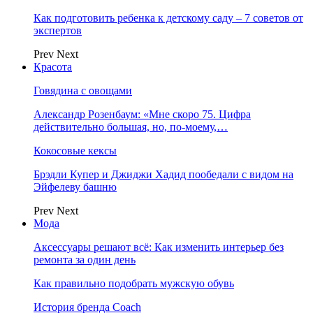
Как подготовить ребенка к детскому саду – 7 советов от
экспертов
Prev
Next
Красота
Говядина с овощами
Александр Розенбаум: «Мне скоро 75. Цифра
действительно большая, но, по‑моему,…
Кокосовые кексы
Брэдли Купер и Джиджи Хадид пообедали с видом на
Эйфелеву башню
Prev
Next
Мода
Аксессуары решают всё: Как изменить интерьер без
ремонта за один день
Как правильно подобрать мужскую обувь
История бренда Coach