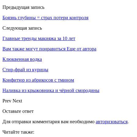
Предыдущая запись
Боязнь глубины = страх потери контроля
Следующая запись
Главные тренды макияжа за 10 лет
Вам также могут понравиться
Еще от автора
Клюквенная водка
Стир-фрай из курицы
Конфитюр из абрикосов с тмином
Наливка из крыжовника и чёрной смородины
Prev
Next
Оставьте ответ
Для отправки комментария вам необходимо
авторизоваться
.
Читайте также: