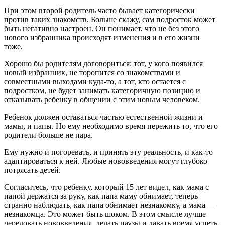
При этом второй родитель часто бывает категорически
против таких знакомств. Больше скажу, сам подросток может
быть негативно настроен. Он понимает, что не без этого
нового избранника происходят изменения и в его жизни
тоже.
Хорошо бы родителям договориться: тот, у кого появился
новый избранник, не торопится со знакомствами и
совместными выходами куда-то, а тот, кто остается с
подростком, не будет занимать категоричную позицию и
отказывать ребенку в общении с этим новым человеком.
Ребенок должен оставаться частью естественной жизни и
мамы, и папы. Но ему необходимо время пережить то, что его
родители больше не пара.
Ему нужно и погоревать, и принять эту реальность, и как-то
адаптироваться к ней. Любые нововведения могут глубоко
потрясать детей.
Согласитесь, что ребенку, который 15 лет видел, как мама с
папой держатся за руку, как папа маму обнимает, теперь
странно наблюдать, как папа обнимает незнакомку, а мама —
незнакомца. Это может быть шоком. В этом смысле лучше
чередовать нововведения, делать паузы и давать время успеть