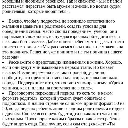
хорошим и любимым ребенком. Так и скажите: «Мы с папой
расстаемся, перестаем быть мужем и женой, но всегда будем
родителями, которые любят тебя».
Важно, чтобы у подростка не возникло естественного
желания надавить на родителей, создать условия для
объединения семьи. Часто своим поведением, учебой, они
порождают сложности, вынуждая взрослых объединиться и
все-таки быть вместе. Дайте понять ребенку, что здесь от него
ничего не зависит: «Мы расстаемся и ты никак не можешь на
это повлиять. Решение уже принято и не ты причина нашего
развода».
Расскажите о предстоящих изменениях в жизни. Хорошо,
если они будут минимальны на первом этапе. Но бывает
всякое. И если перемены все-таки произойдут, четко
сообщите, что предстоит смена квартиры, школы или даже
города. Подчеркните и то, что остается по-прежнему: «Уроки
тенниса, как и планы на поступление в силе».
Проговорите переходный период, то есть то, в каком
формате родитель, который уходит, будет общаться с
подростком. В нашей стране не слишком принят формат 50 на
50, когда неделю ребенок живет с одним родителем, а вторую
с другим. Скорее всего речь будет идти о каких-то часах по
выходным. Проговорите каким образом и как часто ребенок
будет видеть отца. Еще лучше, если сам отец скажет: «Ты