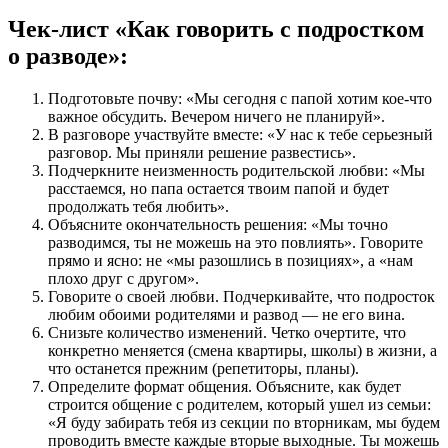
Чек-лист «Как говорить с подростком
о разводе»:
Подготовьте почву: «Мы сегодня с папой хотим кое-что
важное обсудить. Вечером ничего не планируй».
В разговоре участвуйте вместе: «У нас к тебе серьезный
разговор. Мы приняли решение развестись».
Подчеркните неизменность родительской любви: «Мы
расстаемся, но папа остается твоим папой и будет
продолжать тебя любить».
Объясните окончательность решения: «Мы точно
разводимся, ты не можешь на это повлиять». Говорите
прямо и ясно: не «мы разошлись в позициях», а «нам
плохо друг с другом».
Говорите о своей любви. Подчеркивайте, что подросток
любим обоими родителями и развод — не его вина.
Снизьте количество изменений. Четко очертите, что
конкретно меняется (смена квартиры, школы) в жизни, а
что останется прежним (репетиторы, планы).
Определите формат общения. Объясните, как будет
строится общение с родителем, который ушел из семьи:
«Я буду забирать тебя из секции по вторникам, мы будем
проводить вместе каждые вторые выходные. Ты можешь