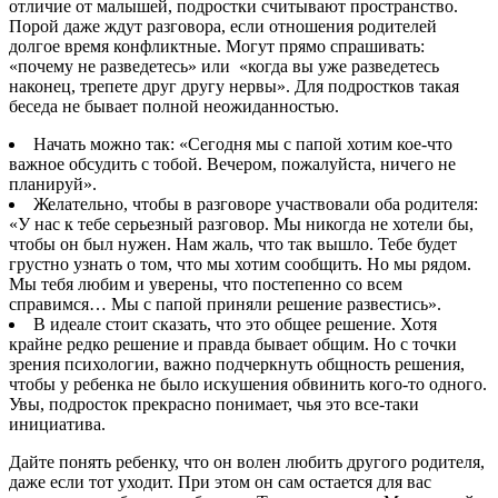
отличие от малышей, подростки считывают пространство.
Порой даже ждут разговора, если отношения родителей
долгое время конфликтные. Могут прямо спрашивать:
«почему не разведетесь» или «когда вы уже разведетесь
наконец, трепете друг другу нервы». Для подростков такая
беседа не бывает полной неожиданностью.
Начать можно так: «Сегодня мы с папой хотим кое-что
важное обсудить с тобой. Вечером, пожалуйста, ничего не
планируй».
Желательно, чтобы в разговоре участвовали оба родителя:
«У нас к тебе серьезный разговор. Мы никогда не хотели бы,
чтобы он был нужен. Нам жаль, что так вышло. Тебе будет
грустно узнать о том, что мы хотим сообщить. Но мы рядом.
Мы тебя любим и уверены, что постепенно со всем
справимся… Мы с папой приняли решение развестись».
В идеале стоит сказать, что это общее решение. Хотя
крайне редко решение и правда бывает общим. Но с точки
зрения психологии, важно подчеркнуть общность решения,
чтобы у ребенка не было искушения обвинить кого-то одного.
Увы, подросток прекрасно понимает, чья это все-таки
инициатива.
Дайте понять ребенку, что он волен любить другого родителя,
даже если тот уходит. При этом он сам остается для вас