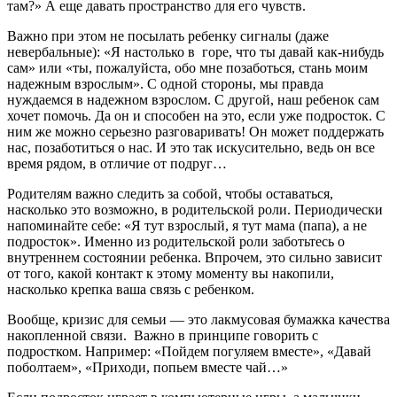
там?» А еще давать пространство для его чувств.
Важно при этом не посылать ребенку сигналы (даже
невербальные): «Я настолько в горе, что ты давай как-нибудь
сам» или «ты, пожалуйста, обо мне позаботься, стань моим
надежным взрослым». С одной стороны, мы правда
нуждаемся в надежном взрослом. С другой, наш ребенок сам
хочет помочь. Да он и способен на это, если уже подросток. С
ним же можно серьезно разговаривать! Он может поддержать
нас, позаботиться о нас. И это так искусительно, ведь он все
время рядом, в отличие от подруг…
Родителям важно следить за собой, чтобы оставаться,
насколько это возможно, в родительской роли. Периодически
напоминайте себе: «Я тут взрослый, я тут мама (папа), а не
подросток». Именно из родительской роли заботьтесь о
внутреннем состоянии ребенка. Впрочем, это сильно зависит
от того, какой контакт к этому моменту вы накопили,
насколько крепка ваша связь с ребенком.
Вообще, кризис для семьи — это лакмусовая бумажка качества
накопленной связи. Важно в принципе говорить с
подростком. Например: «Пойдем погуляем вместе», «Давай
поболтаем», «Приходи, попьем вместе чай…»