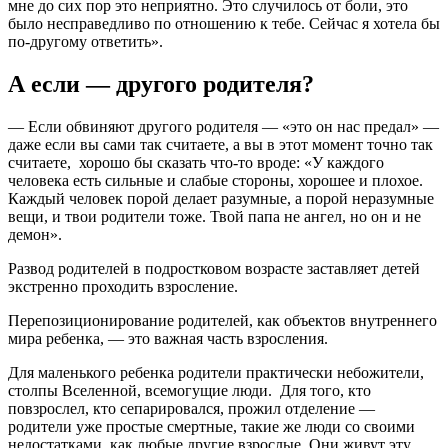
мне до сих пор это неприятно. Это случилось от боли, это
было несправедливо по отношению к тебе. Сейчас я хотела бы
по-другому ответить».
А если — другого родителя?
— Если обвиняют другого родителя — «это он нас предал» —
даже если вы сами так считаете, а вы в этот момент точно так
считаете, хорошо бы сказать что-то вроде: «У каждого
человека есть сильные и слабые стороны, хорошее и плохое.
Каждый человек порой делает разумные, а порой неразумные
вещи, и твои родители тоже. Твой папа не ангел, но он и не
демон».
Развод родителей в подростковом возрасте заставляет детей
экстренно проходить взросление.
Перепозиционирование родителей, как объектов внутреннего
мира ребенка, — это важная часть взросления.
Для маленького ребенка родители практически небожители,
столпы Вселенной, всемогущие люди. Для того, кто
повзрослел, кто сепарировался, прожил отделение —
родители уже простые смертные, такие же люди со своими
недостатками, как любые другие взрослые. Они живут эту