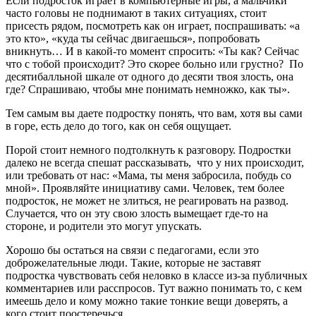
Если подросток играет в компьютерные игры, а мальчики
часто головы не поднимают в таких ситуациях, стоит
присесть рядом, посмотреть как он играет, поспрашивать: «а
это кто», «куда ты сейчас двигаешься», попробовать
вникнуть… И в какой-то момент спросить: «Ты как? Сейчас
что с тобой происходит? Это скорее больно или грустно? По
десятибалльной шкале от одного до десяти твоя злость, она
где? Спрашиваю, чтобы мне понимать немножко, как ты».
Тем самым вы даете подростку понять, что вам, хотя вы сами
в горе, есть дело до того, как он себя ощущает.
Порой стоит немного подтолкнуть к разговору. Подростки
далеко не всегда спешат рассказывать, что у них происходит,
или требовать от нас: «Мама, ты меня забросила, побудь со
мной». Проявляйте инициативу сами. Человек, тем более
подросток, не может не злиться, не реагировать на развод.
Случается, что он эту свою злость вымещает где-то на
стороне, и родители это могут упускать.
Хорошо бы остаться на связи с педагогами, если это
доброжелательные люди. Такие, которые не заставят
подростка чувствовать себя неловко в классе из-за публичных
комментариев или расспросов. Тут важно понимать то, с кем
имеешь дело и кому можно такие тонкие вещи доверять, а
кого стоит поостеречься.