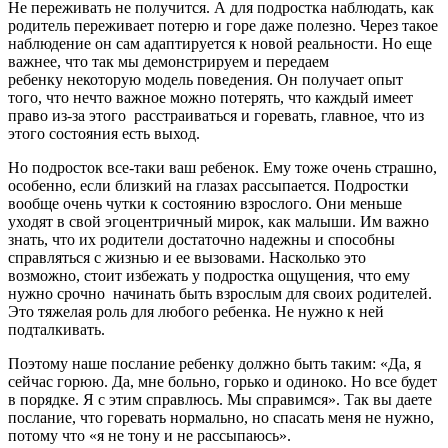
Не переживать не получится. А для подростка наблюдать, как
родитель переживает потерю и горе даже полезно. Через такое
наблюдение он сам адаптируется к новой реальности. Но еще
важнее, что так мы демонстрируем и передаем
ребенку некоторую модель поведения. Он получает опыт
того, что нечто важное можно потерять, что каждый имеет
право из-за этого расстраиваться и горевать, главное, что из
этого состояния есть выход.
Но подросток все-таки ваш ребенок. Ему тоже очень страшно,
особенно, если близкий на глазах рассыпается. Подростки
вообще очень чутки к состоянию взрослого. Они меньше
уходят в свой эгоцентричный мирок, как малыши. Им важно
знать, что их родители достаточно надежны и способны
справляться с жизнью и ее вызовами. Насколько это
возможно, стоит избежать у подростка ощущения, что ему
нужно срочно начинать быть взрослым для своих родителей.
Это тяжелая роль для любого ребенка. Не нужно к ней
подталкивать.
Поэтому наше послание ребенку должно быть таким: «Да, я
сейчас горюю. Да, мне больно, горько и одиноко. Но все будет
в порядке. Я с этим справлюсь. Мы справимся». Так вы даете
послание, что горевать нормально, но спасать меня не нужно,
потому что «я не тону и не рассыпаюсь».