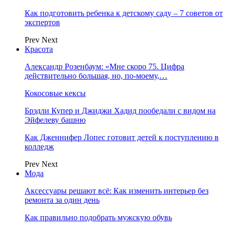
Как подготовить ребенка к детскому саду – 7 советов от
экспертов
Prev
Next
Красота
Александр Розенбаум: «Мне скоро 75. Цифра
действительно большая, но, по‑моему,…
Кокосовые кексы
Брэдли Купер и Джиджи Хадид пообедали с видом на
Эйфелеву башню
Как Дженнифер Лопес готовит детей к поступлению в
колледж
Prev
Next
Мода
Аксессуары решают всё: Как изменить интерьер без
ремонта за один день
Как правильно подобрать мужскую обувь