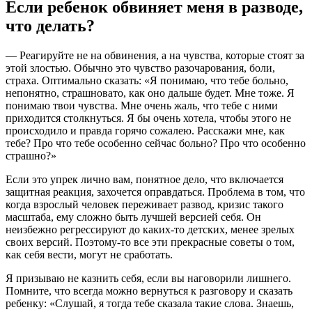
Если ребенок обвиняет меня в разводе,
что делать?
— Реагируйте не на обвинения, а на чувства, которые стоят за
этой злостью. Обычно это чувство разочарования, боли,
страха. Оптимально сказать: «Я понимаю, что тебе больно,
непонятно, страшновато, как оно дальше будет. Мне тоже. Я
понимаю твои чувства. Мне очень жаль, что тебе с ними
приходится столкнуться. Я бы очень хотела, чтобы этого не
происходило и правда горячо сожалею. Расскажи мне, как
тебе? Про что тебе особенно сейчас больно? Про что особенно
страшно?»
Если это упрек лично вам, понятное дело, что включается
защитная реакция, захочется оправдаться. Проблема в том, что
когда взрослый человек переживает развод, кризис такого
масштаба, ему сложно быть лучшей версией себя. Он
неизбежно регрессируют до каких-то детских, менее зрелых
своих версий. Поэтому-то все эти прекрасные советы о том,
как себя вести, могут не сработать.
Я призываю не казнить себя, если вы наговорили лишнего.
Помните, что всегда можно вернуться к разговору и сказать
ребенку: «Слушай, я тогда тебе сказала такие слова. Знаешь,