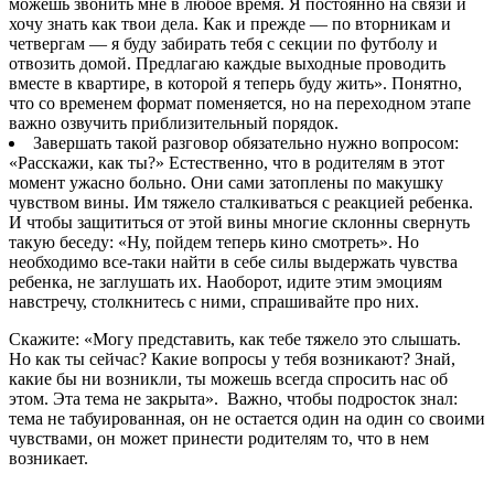
можешь звонить мне в любое время. Я постоянно на связи и
хочу знать как твои дела. Как и прежде — по вторникам и
четвергам — я буду забирать тебя с секции по футболу и
отвозить домой. Предлагаю каждые выходные проводить
вместе в квартире, в которой я теперь буду жить». Понятно,
что со временем формат поменяется, но на переходном этапе
важно озвучить приблизительный порядок.
Завершать такой разговор обязательно нужно вопросом:
«Расскажи, как ты?» Естественно, что в родителям в этот
момент ужасно больно. Они сами затоплены по макушку
чувством вины. Им тяжело сталкиваться с реакцией ребенка.
И чтобы защититься от этой вины многие склонны свернуть
такую беседу: «Ну, пойдем теперь кино смотреть». Но
необходимо все-таки найти в себе силы выдержать чувства
ребенка, не заглушать их. Наоборот, идите этим эмоциям
навстречу, столкнитесь с ними, спрашивайте про них.
Скажите: «Могу представить, как тебе тяжело это слышать.
Но как ты сейчас? Какие вопросы у тебя возникают? Знай,
какие бы ни возникли, ты можешь всегда спросить нас об
этом. Эта тема не закрыта». Важно, чтобы подросток знал:
тема не табуированная, он не остается один на один со своими
чувствами, он может принести родителям то, что в нем
возникает.