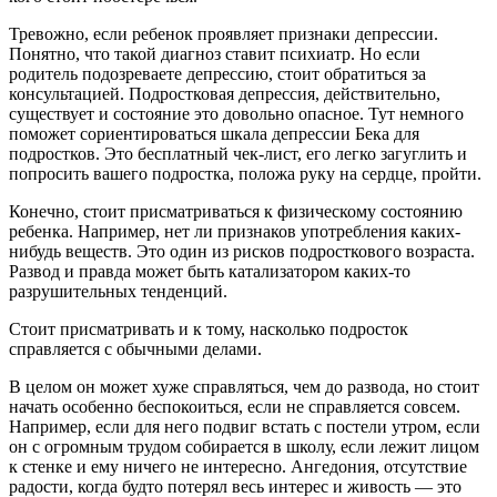
Тревожно, если ребенок проявляет признаки депрессии.
Понятно, что такой диагноз ставит психиатр. Но если
родитель подозреваете депрессию, стоит обратиться за
консультацией. Подростковая депрессия, действительно,
существует и состояние это довольно опасное. Тут немного
поможет сориентироваться шкала депрессии Бека для
подростков. Это бесплатный чек-лист, его легко загуглить и
попросить вашего подростка, положа руку на сердце, пройти.
Конечно, стоит присматриваться к физическому состоянию
ребенка. Например, нет ли признаков употребления каких-
нибудь веществ. Это один из рисков подросткового возраста.
Развод и правда может быть катализатором каких-то
разрушительных тенденций.
Стоит присматривать и к тому, насколько подросток
справляется с обычными делами.
В целом он может хуже справляться, чем до развода, но стоит
начать особенно беспокоиться, если не справляется совсем.
Например, если для него подвиг встать с постели утром, если
он с огромным трудом собирается в школу, если лежит лицом
к стенке и ему ничего не интересно. Ангедония, отсутствие
радости, когда будто потерял весь интерес и живость — это