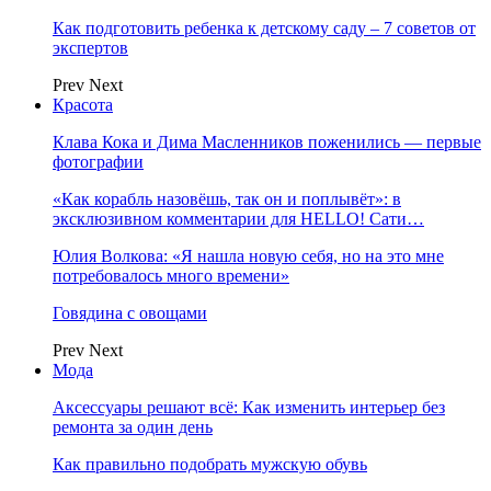
Как подготовить ребенка к детскому саду – 7 советов от
экспертов
Prev
Next
Красота
Клава Кока и Дима Масленников поженились — первые
фотографии
«Как корабль назовёшь, так он и поплывёт»: в
эксклюзивном комментарии для HELLO! Сати…
Юлия Волкова: «Я нашла новую себя, но на это мне
потребовалось много времени»
Говядина с овощами
Prev
Next
Мода
Аксессуары решают всё: Как изменить интерьер без
ремонта за один день
Как правильно подобрать мужскую обувь