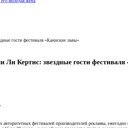
 его молодая жена
здные гости фестиваля «Каннские львы»
и Ли Кертис: звездные гости фестиваля
…
из самых авторитетных фестивалей производителей рекламы, ежего