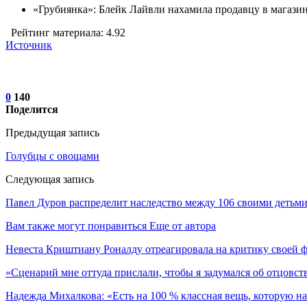
«Грубиянка»: Блейк Лайвли нахамила продавцу в магази
Рейтинг материала: 4.92
Источник
0
140
Поделится
Предыдущая запись
Голубцы с овощами
Следующая запись
Павел Дуров распределит наследство между 106 своими детьм
Вам также могут понравиться
Еще от автора
Невеста Криштиану Роналду отреагировала на критику своей 
«Сценарий мне оттуда прислали, чтобы я задумался об отцовст
Надежда Михалкова: «Есть на 100 % классная вещь, которую 