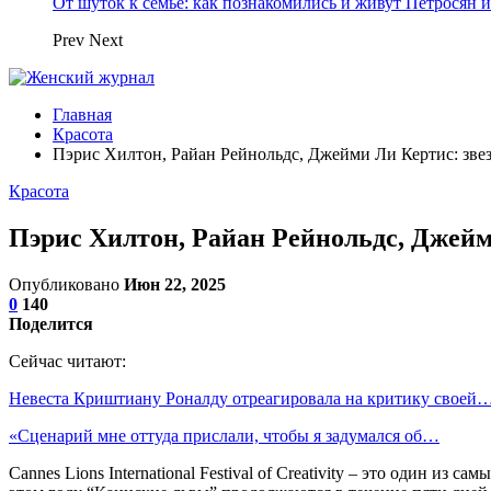
От шуток к семье: как познакомились и живут Петросян и
Prev
Next
Главная
Красота
Пэрис Хилтон, Райан Рейнольдс, Джейми Ли Кертис: зве
Красота
Пэрис Хилтон, Райан Рейнольдс, Джейм
Опубликовано
Июн 22, 2025
0
140
Поделится
Сейчас читают:
Невеста Криштиану Роналду отреагировала на критику своей
«Сценарий мне оттуда прислали, чтобы я задумался об…
Cannes Lions International Festival of Creativity – это один 