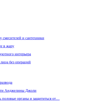
у смесителей и сантехники
ее в жару
 уютного интерьера
 лица без операций
развода
 дети Анджелины Джоли
ть половые органы и защититься от…