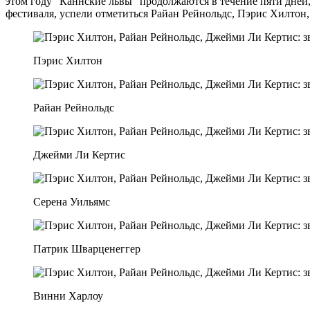
этом году “Каннские львы” продолжаются в течение пяти дней,
фестиваля, успели отметиться Райан Рейнольдс, Пэрис Хилтон
Пэрис Хилтон
Райан Рейнольдс
Джейми Ли Кертис
Серена Уильямс
Патрик Шварценеггер
Винни Харлоу