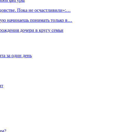
воей фигуры
тцовстве. Пока не осчастливили»:…
орую начинаешь понимать только в…
рождения дочери в кругу семьи
та за один день
нт
им?