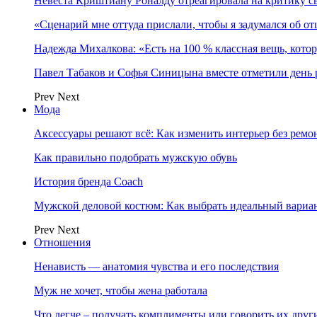
Невеста Криштиану Роналду отреагировала на критику с
«Сценарий мне оттуда прислали, чтобы я задумался об о
Надежда Михалкова: «Есть на 100 % классная вещь, кот
Павел Табаков и Софья Синицына вместе отметили день 
Prev
Next
Мода
Аксессуары решают всё: Как изменить интерьер без ремон
Как правильно подобрать мужскую обувь
История бренда Coach
Мужской деловой костюм: Как выбрать идеальный вариа
Prev
Next
Отношения
Ненависть — анатомия чувства и его последствия
Муж не хочет, чтобы жена работала
Что легче – получать комплименты или говорить их друг