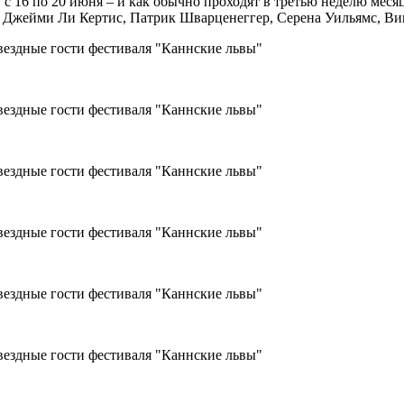
 с 16 по 20 июня – и как обычно проходят в третью неделю мес
, Джейми Ли Кертис, Патрик Шварценеггер, Серена Уильямс, Ви