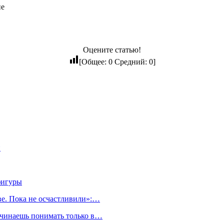
не
Оцените статью!
[Общее:
0
Средний:
0
]
и
фигуры
ве. Пока не осчастливили»:…
начинаешь понимать только в…