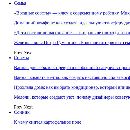
Семья
«Вредные советы» — ключ к современному ребенку. Ми
Домашний комфорт: как создать идеальную атмосферу дл
«Дети составили расписание — кто раньше приходит из ш
Железная воля Петра Гуменника. Большое интервью с се
Prev
Next
Советы
Ванная для себя: как превратить обычный санузел в прос
Ванная комната мечты: как создать настоящую спа-атмосф
Прохлада дома: как выбрать кондиционер, который впише
Мелочи, которые создают уют: почему дизайнеры совет
Prev
Next
Сонник
К чему снится картофельное поле