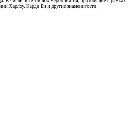
яца. В числе посетивших мероприятия, проходящие в рамках
нни Харлоу, Карди Би и другие знаменитости.