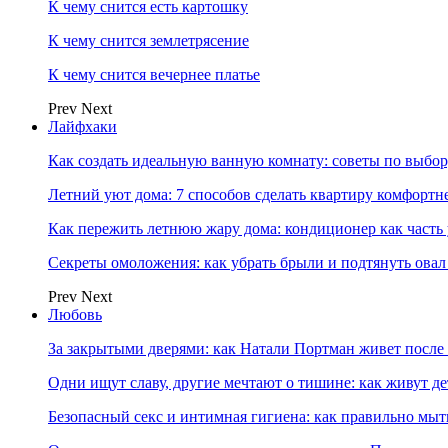
К чему снится есть картошку
К чему снится землетрясение
К чему снится вечернее платье
Prev
Next
Лайфхаки
Как создать идеальную ванную комнату: советы по выбор
Летний уют дома: 7 способов сделать квартиру комфортн
Как пережить летнюю жару дома: кондиционер как часть
Секреты омоложения: как убрать брыли и подтянуть овал
Prev
Next
Любовь
За закрытыми дверями: как Натали Портман живет после 
Одни ищут славу, другие мечтают о тишине: как живут
Безопасный секс и интимная гигиена: как правильно мы