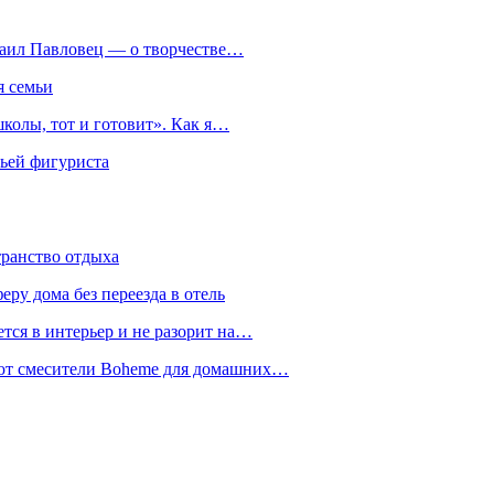
хаил Павловец — о творчестве…
я семьи
колы, тот и готовит». Как я…
мьей фигуриста
транство отдыха
еру дома без переезда в отель
тся в интерьер и не разорит на…
уют смесители Boheme для домашних…