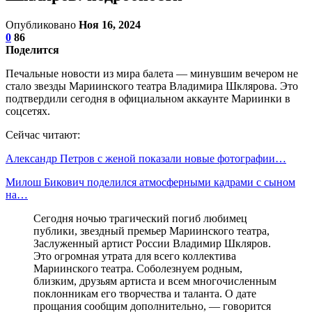
Опубликовано
Ноя 16, 2024
0
86
Поделится
Печальные новости из мира балета — минувшим вечером не
стало звезды Мариинского театра Владимира Шклярова. Это
подтвердили сегодня в официальном аккаунте Мариинки в
соцсетях.
Сейчас читают:
Александр Петров с женой показали новые фотографии…
Милош Бикович поделился атмосферными кадрами с сыном
на…
Сегодня ночью трагический погиб любимец
публики, звездный премьер Мариинского театра,
Заслуженный артист России Владимир Шкляров.
Это огромная утрата для всего коллектива
Мариинского театра. Соболезнуем родным,
близким, друзьям артиста и всем многочисленным
поклонникам его творчества и таланта. О дате
прощания сообщим дополнительно, — говорится