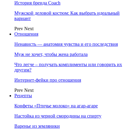
История бренда Coach
Мужской деловой костюм: Как выбрать идеальный
вариант
Prev
Next
Отношения
Ненависть — анатомия чувства и его последствия
Муж не хочет, чтобы жена работала
Что легче – получать комплименты или говорить их
другим?
Интернет-фейки про отношения
Prev
Next
Рецепты
Конфеты «Птичье молоко» на агар-агаре
Настойка из черной смородины на спирту
Варенье из земляники