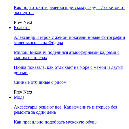
Как подготовить ребенка к детскому саду – 7 советов от
экспертов
Prev
Next
Красота
Александр Петров с женой показали новые фотографии
маленького сына Фёдора
Милош Бикович поделился атмосферными кадрами с
сыном на плечах
Нюша показала, как отдыхает на море с мамой и двумя
детьми
Свиные отбивные с рисом
Prev
Next
Мода
Аксессуары решают всё: Как изменить интерьер без
ремонта за один день
Как правильно подобрать мужскую обувь