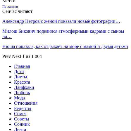
Метки
По-женски
Сейчас читают
Александр Петров с женой показали новые фотографии…
Милош Бикович поделился атмосферными кадрами с сыном
на…
Нюша показала, как отдыхает на море с мамой и двумя детьми
Prev
Next
1 из 1 064
Главная
Дети
Диеты
Красота
Лайфхаки
Любовь
Мода
Отношения
Рецепты
Семья
Советы
Сонник
Лента