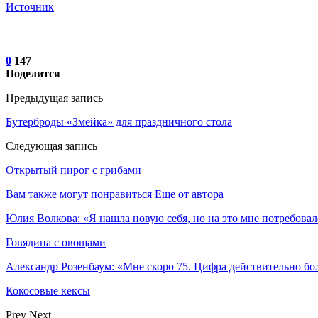
Источник
0
147
Поделится
Предыдущая запись
Бутерброды «Змейка» для праздничного стола
Следующая запись
Открытый пирог с грибами
Вам также могут понравиться
Еще от автора
Юлия Волкова: «Я нашла новую себя, но на это мне потребова
Говядина с овощами
Александр Розенбаум: «Мне скоро 75. Цифра действительно бо
Кокосовые кексы
Prev
Next