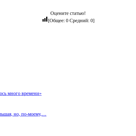
Оцените статью!
[Общее:
0
Средний:
0
]
лось много времени»
льшая, но, по‑моему,…