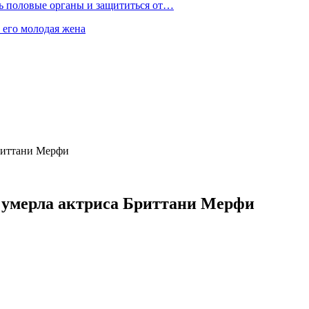
ть половые органы и защититься от…
 его молодая жена
Бриттани Мерфи
м умерла актриса Бриттани Мерфи