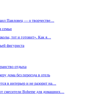
хаил Павловец — о творчестве…
я семьи
колы, тот и готовит». Как я…
мьей фигуриста
транство отдыха
еру дома без переезда в отель
тся в интерьер и не разорит на…
уют смесители Boheme для домашних…