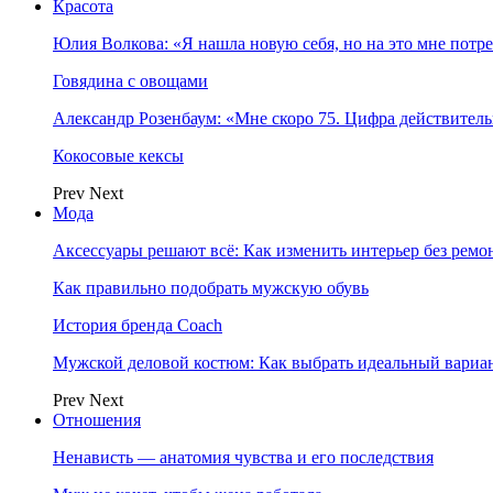
Красота
Юлия Волкова: «Я нашла новую себя, но на это мне потр
Говядина с овощами
Александр Розенбаум: «Мне скоро 75. Цифра действитель
Кокосовые кексы
Prev
Next
Мода
Аксессуары решают всё: Как изменить интерьер без ремон
Как правильно подобрать мужскую обувь
История бренда Coach
Мужской деловой костюм: Как выбрать идеальный вариа
Prev
Next
Отношения
Ненависть — анатомия чувства и его последствия