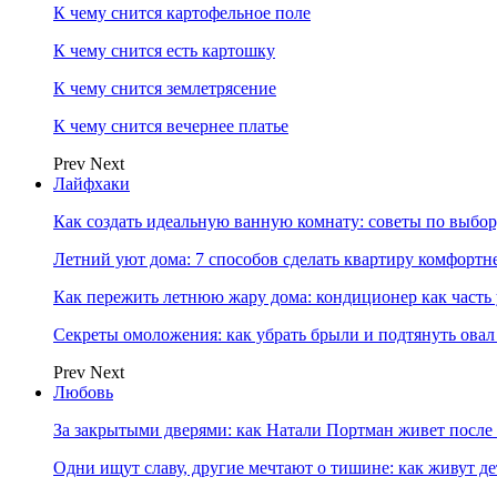
К чему снится картофельное поле
К чему снится есть картошку
К чему снится землетрясение
К чему снится вечернее платье
Prev
Next
Лайфхаки
Как создать идеальную ванную комнату: советы по выбор
Летний уют дома: 7 способов сделать квартиру комфортн
Как пережить летнюю жару дома: кондиционер как часть
Секреты омоложения: как убрать брыли и подтянуть овал
Prev
Next
Любовь
За закрытыми дверями: как Натали Портман живет после 
Одни ищут славу, другие мечтают о тишине: как живут