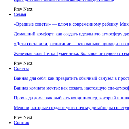
Prev
Next
Семья
«Вредные советы» — ключ к современному ребенку. Ми
Домашний комфорт: как создать идеальную атмосферу дл
«Дети составили расписание — кто раньше приходит из ш
Железная воля Петра Гуменника. Большое интервью с се
Prev
Next
Советы
Ванная для себя: как превратить обычный санузел в прос
Ванная комната мечты: как создать настоящую спа-атмосф
Прохлада дома: как выбрать кондиционер, который впише
Мелочи, которые создают уют: почему дизайнеры совет
Prev
Next
Сонник