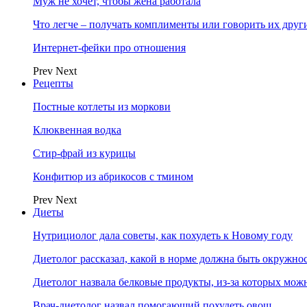
Муж не хочет, чтобы жена работала
Что легче – получать комплименты или говорить их друг
Интернет-фейки про отношения
Prev
Next
Рецепты
Постные котлеты из моркови
Клюквенная водка
Стир-фрай из курицы
Конфитюр из абрикосов с тмином
Prev
Next
Диеты
Нутрициолог дала советы, как похудеть к Новому году
Диетолог рассказал, какой в норме должна быть окружно
Диетолог назвала белковые продукты, из-за которых мож
Врач-диетолог назвал помогающий похудеть овощ