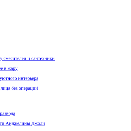
у смесителей и сантехники
ее в жару
 уютного интерьера
 лица без операций
развода
 дети Анджелины Джоли