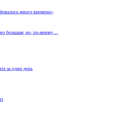
ебовалось много времени»
но большая, но, по‑моему,…
та за один день
нт