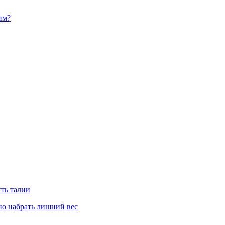
им?
сть талии
но набрать лишний вес