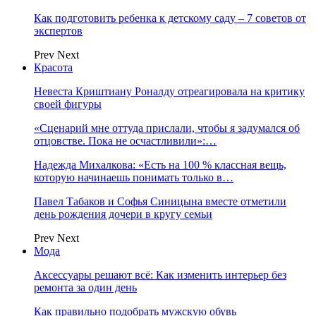
Как подготовить ребенка к детскому саду – 7 советов от
экспертов
Prev
Next
Красота
Невеста Криштиану Роналду отреагировала на критику
своей фигуры
«Сценарий мне оттуда прислали, чтобы я задумался об
отцовстве. Пока не осчастливили»:…
Надежда Михалкова: «Есть на 100 % классная вещь,
которую начинаешь понимать только в…
Павел Табаков и Софья Синицына вместе отметили
день рождения дочери в кругу семьи
Prev
Next
Мода
Аксессуары решают всё: Как изменить интерьер без
ремонта за один день
Как правильно подобрать мужскую обувь