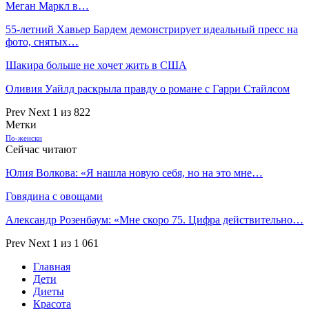
Меган Маркл в…
55-летний Хавьер Бардем демонстрирует идеальный пресс на
фото, снятых…
Шакира больше не хочет жить в США
Оливия Уайлд раскрыла правду о романе с Гарри Стайлсом
Prev
Next
1 из 822
Метки
По-женски
Сейчас читают
Юлия Волкова: «Я нашла новую себя, но на это мне…
Говядина с овощами
Александр Розенбаум: «Мне скоро 75. Цифра действительно…
Prev
Next
1 из 1 061
Главная
Дети
Диеты
Красота