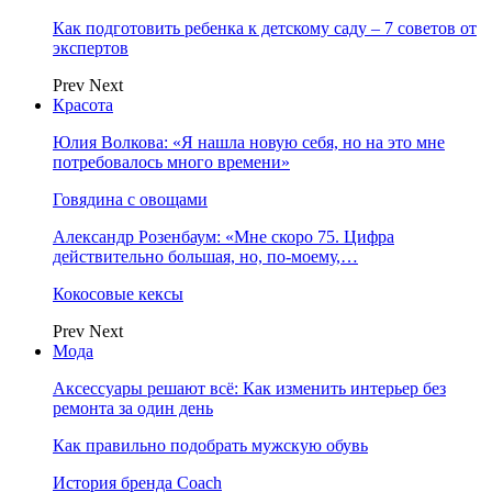
Как подготовить ребенка к детскому саду – 7 советов от
экспертов
Prev
Next
Красота
Юлия Волкова: «Я нашла новую себя, но на это мне
потребовалось много времени»
Говядина с овощами
Александр Розенбаум: «Мне скоро 75. Цифра
действительно большая, но, по‑моему,…
Кокосовые кексы
Prev
Next
Мода
Аксессуары решают всё: Как изменить интерьер без
ремонта за один день
Как правильно подобрать мужскую обувь
История бренда Coach