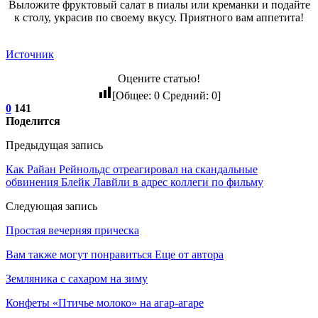
Выложите фруктовый салат в пиалы или креманки и подайте
к столу, украсив по своему вкусу. Приятного вам аппетита!
Источник
Оцените статью!
[Общее:
0
Средний:
0
]
0
141
Поделится
Предыдущая запись
Как Райан Рейнольдс отреагировал на скандальные
обвинения Блейк Лавйли в адрес коллеги по фильму
Следующая запись
Простая вечерняя прическа
Вам также могут понравиться
Еще от автора
Земляника с сахаром на зиму
Конфеты «Птичье молоко» на агар-агаре