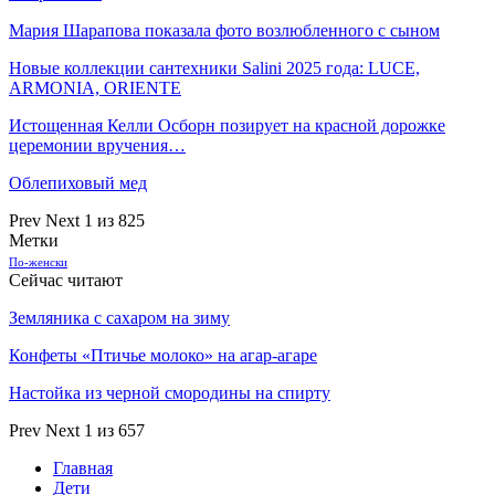
Мария Шарапова показала фото возлюбленного с сыном
Новые коллекции сантехники Salini 2025 года: LUCE,
ARMONIA, ORIENTE
Истощенная Келли Осборн позирует на красной дорожке
церемонии вручения…
Облепиховый мед
Prev
Next
1 из 825
Метки
По-женски
Сейчас читают
Земляника с сахаром на зиму
Конфеты «Птичье молоко» на агар-агаре
Настойка из черной смородины на спирту
Prev
Next
1 из 657
Главная
Дети