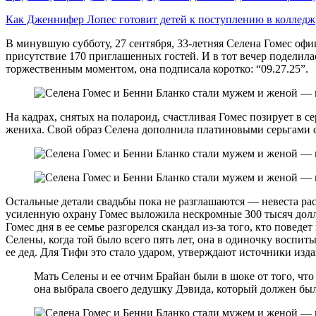
Как Дженнифер Лопес готовит детей к поступлению в колледж
В минувшую субботу, 27 сентября, 33-летняя Селена Гомес офи
присутствие 170 приглашенных гостей. И в тот вечер поделил
торжественным моментом, она подписала коротко: “09.27.25”.
На кадрах, снятых на полароид, счастливая Гомес позирует в 
жениха. Свой образ Селена дополнила платиновыми серьгами с
Остальные детали свадьбы пока не разглашаются — невеста ра
усиленную охрану Гомес выложила нескромные 300 тысяч доллар
Гомес дня в ее семье разгорелся скандал из-за того, кто повед
Селены, когда той было всего пять лет, она в одиночку воспит
ее дед. Для Тифи это стало ударом, утверждают источники изда
Мать Селены и ее отчим Брайан были в шоке от того, что 
она выбрала своего дедушку Дэвида, который должен был