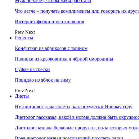
Муж не хочет, чтобы жена работала
Что легче – получать комплименты или говорить их друг
Интернет-фейки про отношения
Prev
Next
Рецепты
Конфитюр из абрикосов с тмином
Наливка из крыжовника и чёрной смородины
Суфле из трески
Повидло из яблок на зиму
Prev
Next
Диеты
Нутрициолог дала советы, как похудеть к Новому году
Диетолог рассказал, какой в норме должна быть окружно
Диетолог назвала белковые продукты, из-за которых мож
Врач-диетолог назвал помогающий похудеть овощ