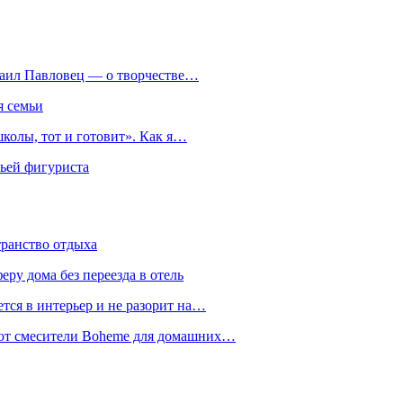
хаил Павловец — о творчестве…
я семьи
колы, тот и готовит». Как я…
мьей фигуриста
транство отдыха
еру дома без переезда в отель
тся в интерьер и не разорит на…
уют смесители Boheme для домашних…