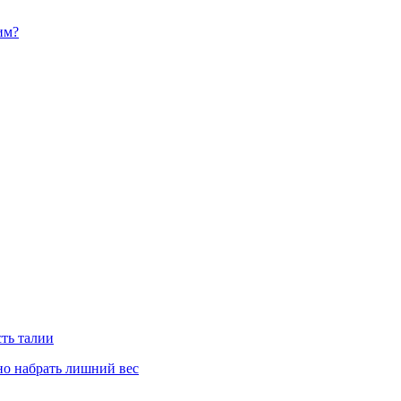
им?
сть талии
но набрать лишний вес