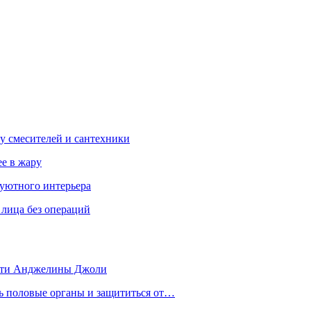
у смесителей и сантехники
ее в жару
 уютного интерьера
 лица без операций
 дети Анджелины Джоли
ть половые органы и защититься от…