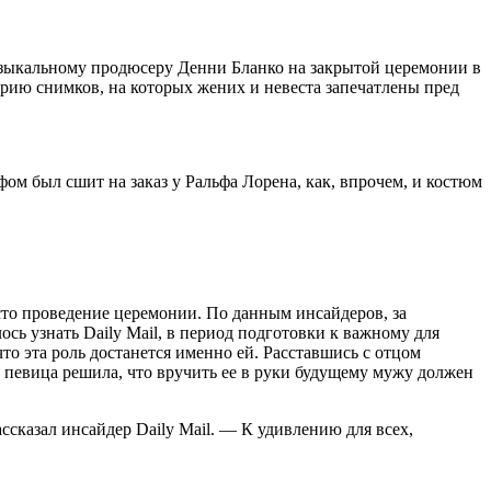
музыкальному продюсеру Денни Бланко на закрытой церемонии в
ерию снимков, на которых жених и невеста запечатлены пред
ом был сшит на заказ у Ральфа Лорена, как, впрочем, и костюм
сто проведение церемонии. По данным инсайдеров, за
ь узнать Daily Mail, в период подготовки к важному для
 что эта роль достанется именно ей. Расставшись с отцом
о певица решила, что вручить ее в руки будущему мужу должен
ассказал инсайдер Daily Mail. — К удивлению для всех,