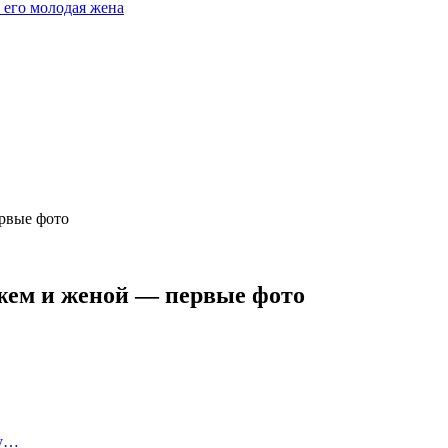
 его молодая жена
рвые фото
жем и женой — первые фото
ву…