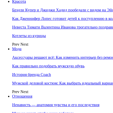
Красота
Брэдли Купер и Джиджи Хадид пообедали с видом на Э
Как Дженнифер Лопес готовит детей к поступлению в к
Невеста Тимати Валентина Иванова трогательно поздрав
Котлеты из курицы
Prev
Next
Мода
Аксессуары решают всё: Как изменить интерьер без ремон
Как правильно подобрать мужскую обувь
История бренда Coach
Мужской деловой костюм: Как выбрать идеальный вариа
Prev
Next
Отношения
Ненависть — анатомия чувства и его последствия