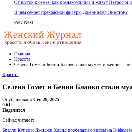
От шуток к семье: как познакомились и живут Петросян и
В чем секрет прекрасной фигуры Дженнифер Энистон?
Prev
Next
Главная
Красота
Селена Гомес и Бенни Бланко стали мужем и женой — пе
Красота
Селена Гомес и Бенни Бланко стали му
Опубликовано
Сен 29, 2025
0
61
Поделится
Сейчас читают:
Брэдли Купер и Джиджи Хадид пообедали с видом на Эйфеле