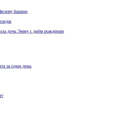
йфелеву башню
олледж
ила дочь Эмму с днём рождения
та за один день
нт