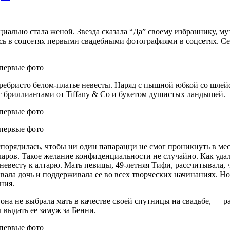
циально стала женой. Звезда сказала “Да” своему избраннику, 
ась в соцсетях первыми свадебными фотографиями в соцсетях. С
серебристо белом-платье невесты. Наряд с пышной юбкой со шлейф
 бриллиантами от Tiffany & Co и букетом душистых ландышей.
спорядилась, чтобы ни один папарацци не смог проникнуть в ме
ов. Такое желание конфиденциальности не случайно. Как удалос
ет невесту к алтарю. Мать певицы, 49-летняя Тифи, рассчитывала,
ывала дочь и поддерживала ее во всех творческих начинаниях. Н
ния.
она не выбрала мать в качестве своей спутницы на свадьбе, — р
 выдать ее замуж за Бенни.