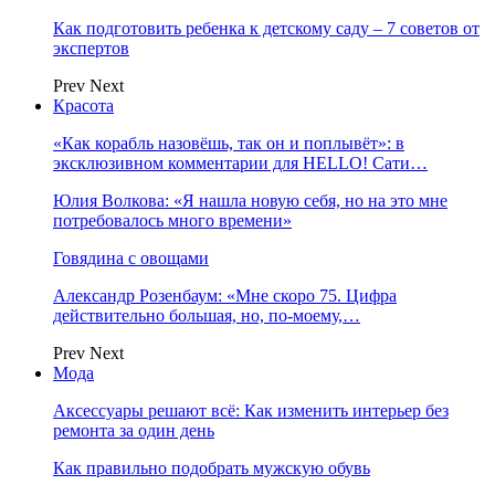
Как подготовить ребенка к детскому саду – 7 советов от
экспертов
Prev
Next
Красота
«Как корабль назовёшь, так он и поплывёт»: в
эксклюзивном комментарии для HELLO! Сати…
Юлия Волкова: «Я нашла новую себя, но на это мне
потребовалось много времени»
Говядина с овощами
Александр Розенбаум: «Мне скоро 75. Цифра
действительно большая, но, по‑моему,…
Prev
Next
Мода
Аксессуары решают всё: Как изменить интерьер без
ремонта за один день
Как правильно подобрать мужскую обувь