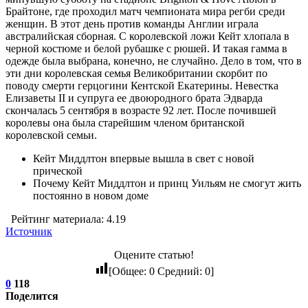
Брайтоне, где проходил матч чемпионата мира регби среди
женщин. В этот день против команды Англии играла
австралийская сборная. С королевской ложи Кейт хлопала в
черной костюме и белой рубашке с рюшей. И такая гамма в
одежде была выбрана, конечно, не случайно. Дело в том, что в
эти дни королевская семья Великобритании скорбит по
поводу смерти герцогини Кентской Екатерины. Невестка
Елизаветы II и супруга ее двоюродного брата Эдварда
скончалась 5 сентября в возрасте 92 лет. После почившей
королевы она была старейшим членом британской
королевской семьи.
Кейт Миддлтон впервые вышла в свет с новой
прической
Почему Кейт Миддлтон и принц Уильям не смогут жить
постоянно в новом доме
Рейтинг материала: 4.19
Источник
Оцените статью!
[Общее:
0
Средний:
0
]
0
118
Поделится