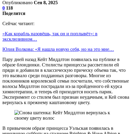
Опубликовано
Сен 8, 2025
0
118
Поделится
Сейчас читают:
«Как корабль назовёшь, так он и поплывёт»: в
эксклюзивном…
Юлия Волкова: «Я нашла новую себя, но на это мне…
Пару дней назад Кейт Миддлтон появилась на публике в
образе блондинки. Стилисты принцессы рассветлили ей
пряди и добавили в классическую прическу объема так, что
это вызвало среди подданных разговоры. Многие из
поклонников королевской семьи посчитали, что собственные
волосы Мидллтон пострадали из-за пройденного ей курса
химиотерапии, и теперь ей приходится носить парик.
Эксперимент со стилем был признан неудачным, и Кей снова
вернулась к прежнему каштановому цвету.
В привычном образе принцесса Уэльская появилась в
минувшую субботу на стадионе Brighton & Hove Albion в