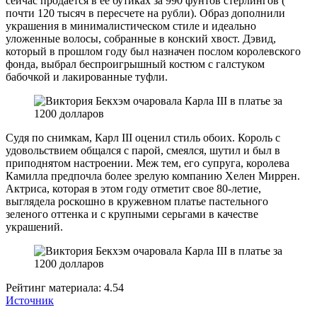
сейчас продается в ее бутиках за 990 фунтов стерлингов (
почти 120 тысяч в пересчете на рубли). Образ дополнили
украшения в минималистическом стиле и идеально
уложенные волосы, собранные в конский хвост. Дэвид,
который в прошлом году был назначен послом королевского
фонда, выбрал беспроигрышный костюм с галстуком
бабочкой и лакированные туфли.
Судя по снимкам, Карл III оценил стиль обоих. Король с
удовольствием общался с парой, смеялся, шутил и был в
приподнятом настроении. Меж тем, его супруга, королева
Камилла предпочла более зрелую компанию Хелен Миррен.
Актриса, которая в этом году отметит свое 80-летие,
выглядела роскошно в кружевном платье пастельного
зеленого оттенка и с крупными серьгами в качестве
украшений.
Рейтинг материала: 4.54
Источник