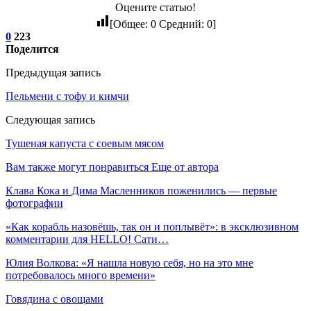
Оцените статью!
[Общее:
0
Средний:
0
]
0
223
Поделится
Предыдущая запись
Пельмени с тофу и кимчи
Следующая запись
Тушеная капуста с соевым мясом
Вам также могут понравиться
Еще от автора
Клава Кока и Дима Масленников поженились — первые
фотографии
«Как корабль назовёшь, так он и поплывёт»: в эксклюзивном
комментарии для HELLO! Сати…
Юлия Волкова: «Я нашла новую себя, но на это мне
потребовалось много времени»
Говядина с овощами