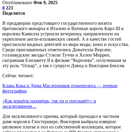
Опубликовано
Фев 9, 2025
0
223
Поделится
В преддверии предстоящего государственного визита
британского монарха в Италию и Ватикан король Карл III и
королева Камилла устроили вечеринку, направленную на
укрепление англо-итальянских связей. А в качестве гостей
пригласили видных деятелей из мира моды, кино и искусства.
Среди приглашенных отметились Донателла Версаче,
голливудские звезды Стэнли Туччи и Хелен Миррен,
сыгравшая Елизавету II в фильме “Королева”, получившая за
эту роль “Оскар”, а так е супруги Дэвид и Виктория Бекхэм.
Сейчас читают:
Клава Кока и Дима Масленников поженились — первые
фотографии
«Как корабль назовёшь, так он и поплывёт»: в
эксклюзивном…
Для эксклюзивного приема, который проходил в частном
доме короля в Глостершире, Виктория выбрала изящное
шелковое платье в пол из собственной коллекции, которое