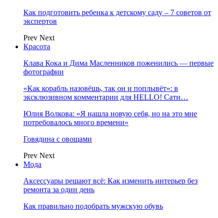
Как подготовить ребенка к детскому саду – 7 советов от
экспертов
Prev
Next
Красота
Клава Кока и Дима Масленников поженились — первые
фотографии
«Как корабль назовёшь, так он и поплывёт»: в
эксклюзивном комментарии для HELLO! Сати…
Юлия Волкова: «Я нашла новую себя, но на это мне
потребовалось много времени»
Говядина с овощами
Prev
Next
Мода
Аксессуары решают всё: Как изменить интерьер без
ремонта за один день
Как правильно подобрать мужскую обувь