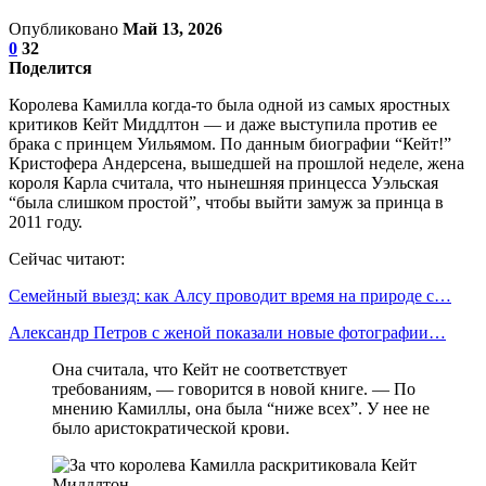
Опубликовано
Май 13, 2026
0
32
Поделится
Королева Камилла когда-то была одной из самых яростных
критиков Кейт Миддлтон — и даже выступила против ее
брака с принцем Уильямом. По данным биографии “Кейт!”
Кристофера Андерсена, вышедшей на прошлой неделе, жена
короля Карла считала, что нынешняя принцесса Уэльская
“была слишком простой”, чтобы выйти замуж за принца в
2011 году.
Сейчас читают:
Семейный выезд: как Алсу проводит время на природе с…
Александр Петров с женой показали новые фотографии…
Она считала, что Кейт не соответствует
требованиям, — говорится в новой книге. — По
мнению Камиллы, она была “ниже всех”. У нее не
было аристократической крови.