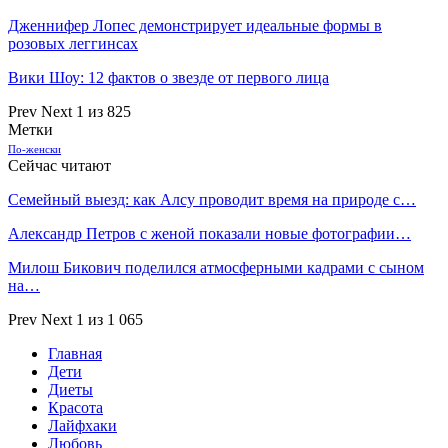
Дженнифер Лопес демонстрирует идеальные формы в
розовых леггинсах
Вики Шоу: 12 фактов о звезде от первого лица
Prev
Next
1 из 825
Метки
По-женски
Сейчас читают
Семейный выезд: как Алсу проводит время на природе с…
Александр Петров с женой показали новые фотографии…
Милош Бикович поделился атмосферными кадрами с сыном
на…
Prev
Next
1 из 1 065
Главная
Дети
Диеты
Красота
Лайфхаки
Любовь