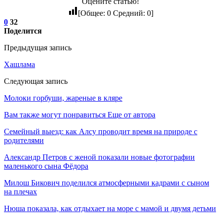
Оцените статью!
[Общее:
0
Средний:
0
]
0
32
Поделится
Предыдущая запись
Хашлама
Следующая запись
Молоки горбуши, жареные в кляре
Вам также могут понравиться
Еще от автора
Семейный выезд: как Алсу проводит время на природе с
родителями
Александр Петров с женой показали новые фотографии
маленького сына Фёдора
Милош Бикович поделился атмосферными кадрами с сыном
на плечах
Нюша показала, как отдыхает на море с мамой и двумя детьми