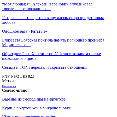
“Моя любимая”: Алексей Агранович опубликовал
трогательное послание к…
11 признаков того, что в вашу жизнь скоро придет новая
любовь
Овощное рагу «Рататуй»
Елизавета Боярская почтила память погибшего премьера
Мариинского…
Образ дня: Рози Хантингтон-Уайтли в кожаном платье
шоколадного цвета
Севиль и TONI перестали скрывать отношения
Prev
Next
1 из 823
Метки
По-женски
Сейчас читают
Варенье из смородины на фруктозе
Курица с картошкой в микроволновке
Шашлык из сердечек индейки