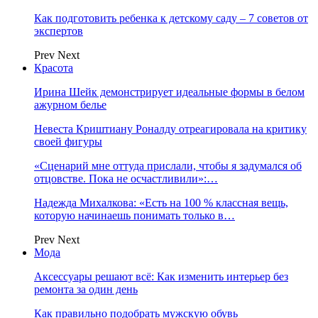
Как подготовить ребенка к детскому саду – 7 советов от
экспертов
Prev
Next
Красота
Ирина Шейк демонстрирует идеальные формы в белом
ажурном белье
Невеста Криштиану Роналду отреагировала на критику
своей фигуры
«Сценарий мне оттуда прислали, чтобы я задумался об
отцовстве. Пока не осчастливили»:…
Надежда Михалкова: «Есть на 100 % классная вещь,
которую начинаешь понимать только в…
Prev
Next
Мода
Аксессуары решают всё: Как изменить интерьер без
ремонта за один день
Как правильно подобрать мужскую обувь