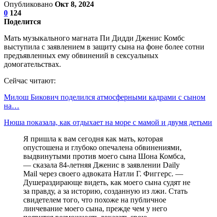
Опубликовано
Окт 8, 2024
0
124
Поделится
Мать музыкального магната Пи Дидди Дженис Комбс
выступила с заявлением в защиту сына на фоне более сотни
предъявленных ему обвинений в сексуальных
домогательствах.
Сейчас читают:
Милош Бикович поделился атмосферными кадрами с сыном
на…
Нюша показала, как отдыхает на море с мамой и двумя детьми
Я пришла к вам сегодня как мать, которая
опустошена и глубоко опечалена обвинениями,
выдвинутыми против моего сына Шона Комбса,
— сказала 84-летняя Дженис в заявлении Daily
Mail через своего адвоката Натли Г. Фиггерс. —
Душераздирающе видеть, как моего сына судят не
за правду, а за историю, созданную из лжи. Стать
свидетелем того, что похоже на публичное
линчевание моего сына, прежде чем у него