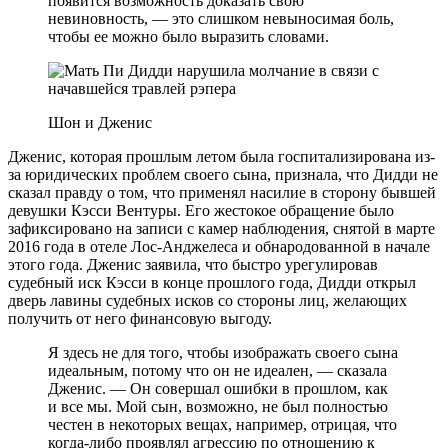
появится возможность доказать свою
невиновность, — это слишком невыносимая боль,
чтобы ее можно было выразить словами.
Шон и Дженис
Дженис, которая прошлым летом была госпитализирована из-
за юридических проблем своего сына, признала, что Дидди не
сказал правду о том, что применял насилие в сторону бывшей
девушки Кэсси Вентуры. Его жестокое обращение было
зафиксировано на записи с камер наблюдения, снятой в марте
2016 года в отеле Лос-Анджелеса и обнародованной в начале
этого года. Дженис заявила, что быстро урегулировав
судебный иск Кэсси в конце прошлого года, Дидди открыл
дверь лавины судебных исков со стороны лиц, желающих
получить от него финансовую выгоду.
Я здесь не для того, чтобы изображать своего сына
идеальным, потому что он не идеален, — сказала
Дженис. — Он совершал ошибки в прошлом, как
и все мы. Мой сын, возможно, не был полностью
честен в некоторых вещах, например, отрицая, что
когда-либо проявлял агрессию по отношению к