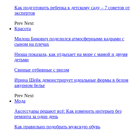
Как подготовить ребенка к детскому саду – 7 советов от
экспертов
Prev
Next
Красота
Милош Бикович поделился атмосферными кадрами с
сыном на плечах
Нюша показала, как отдыхает на море с мамой и двумя
детьми
Свиные отбивные с рисом
Ирина Шейк демонстрирует идеальные формы в белом
ажурном белье
Prev
Next
Мода
Аксессуары решают всё: Как изменить интерьер без
ремонта за один день
Как правильно подобрать мужскую обувь